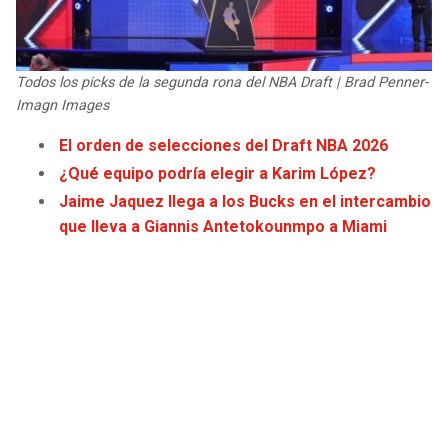
JAGUARS
WIZARDS
TITANS
WARRIORS
Todos los picks de la segunda rona del NBA Draft | Brad Penner-
Imagn Images
COWBOYS
CLIPPERS
El orden de selecciones del Draft NBA 2026
¿Qué equipo podría elegir a Karim López?
GIANTS
LAKERS
Jaime Jaquez llega a los Bucks en el intercambio
que lleva a Giannis Antetokounmpo a Miami
EAGLES
SUNS
COMMANDERS
KINGS
CARDINALS
MAVERICKS
RAMS
ROCKETS
49ERS
GRIZZLIES