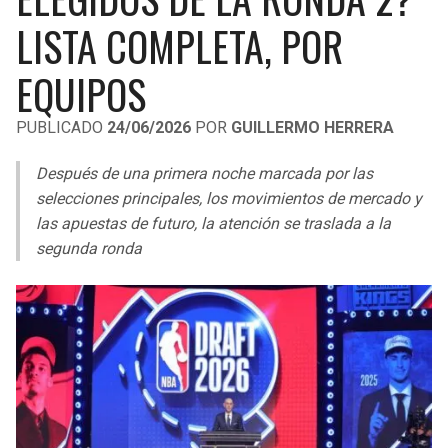
LIGA DE EXPANSIÓN MX
UEFA EUROPA LEAGUE
LISTA COMPLETA, POR
RAIDERS
CAVALIERS
LEAGUES CUP
UEFA CONFERENCE LEAGUE
EQUIPOS
MLS
CHARGERS
PISTONS
PUBLICADO
24/06/2026
POR
GUILLERMO HERRERA
COPA LIBERTADORES
RAVENS
PACERS
Después de una primera noche marcada por las
COPA SUDAMERICANA
selecciones principales, los movimientos de mercado y
BENGALS
BUCKS
las apuestas de futuro, la atención se traslada a la
LIGA BETPLAY
segunda ronda
BROWNS
HAWKS
OTRAS LIGAS
STEELERS
HORNETS
TEXANS
HEAT
COLTS
MAGIC