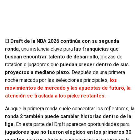
SEAHAWKS
PELICANS
BEARS
SPURS
El
Draft de la NBA 2026 continúa con su segunda
LIONS
NUGGETS
ronda,
una instancia clave para
las franquicias que
buscan encontrar talento de desarrollo,
piezas de
PACKERS
TIMBERWOLVES
rotación o jugadores que
puedan crecer dentro de sus
proyectos a mediano plazo.
Después de una primera
VIKINGS
THUNDER
noche marcada por las selecciones principales,
los
movimientos de mercado y las apuestas de futuro, la
FALCONS
TRAIL BLAZERS
atención se traslada a los picks restantes.
Aunque la primera ronda suele concentrar los reflectores,
la
PANTHERS
JAZZ
ronda 2 también puede cambiar historias dentro de la
liga.
En esta parte del Draft aparecen oportunidades para
SAINTS
jugadores que no fueron elegidos en los primeros 30
puestos,
pero que todavía pueden ganarse un lugar en la