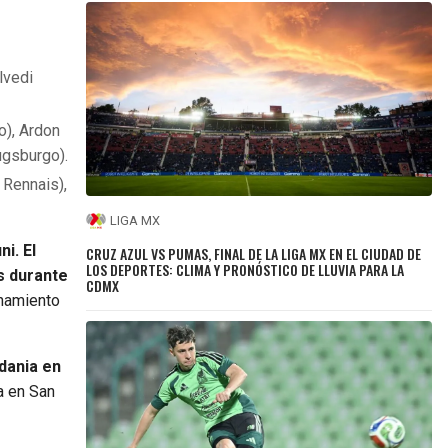
lvedi
o), Ardon
ugsburgo).
 Rennais),
LIGA MX
i. El
CRUZ AZUL VS PUMAS, FINAL DE LA LIGA MX EN EL CIUDAD DE
LOS DEPORTES: CLIMA Y PRONÓSTICO DE LLUVIA PARA LA
s durante
CDMX
onamiento
dania en
a en San