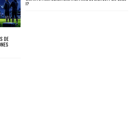
I?
S DE
ONES