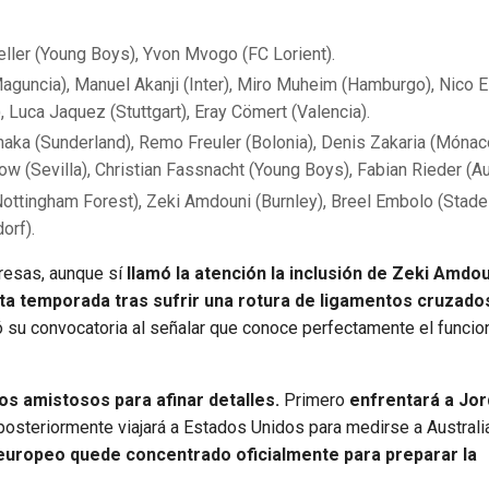
ller (Young Boys), Yvon Mvogo (FC Lorient).
aguncia), Manuel Akanji (Inter), Miro Muheim (Hamburgo), Nico E
 Luca Jaquez (Stuttgart), Eray Cömert (Valencia).
aka (Sunderland), Remo Freuler (Bolonia), Denis Zakaria (Mónac
Sow (Sevilla), Christian Fassnacht (Young Boys), Fabian Rieder (A
ttingham Forest), Zeki Amdouni (Burnley), Breel Embolo (Stade
orf).
resas, aunque sí
llamó la atención la inclusión de Zeki Amdoun
ta temporada tras sufrir una rotura de ligamentos cruzado
ó su convocatoria al señalar que conoce perfectamente el funci
ros amistosos para afinar detalles.
Primero
enfrentará a Jor
osteriormente viajará a Estados Unidos para medirse a Australi
europeo quede concentrado oficialmente para preparar la