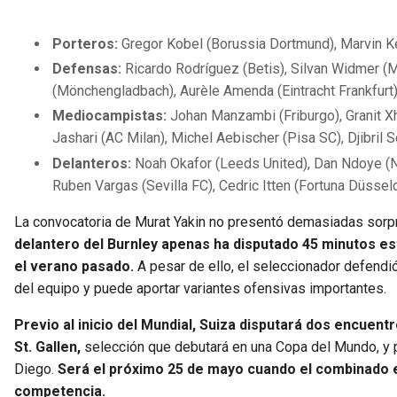
Porteros:
Gregor Kobel (Borussia Dortmund), Marvin Ke
Defensas:
Ricardo Rodríguez (Betis), Silvan Widmer (M
(Mönchengladbach), Aurèle Amenda (Eintracht Frankfurt),
Mediocampistas:
Johan Manzambi (Friburgo), Granit Xh
Jashari (AC Milan), Michel Aebischer (Pisa SC), Djibril 
Delanteros:
Noah Okafor (Leeds United), Dan Ndoye (No
Ruben Vargas (Sevilla FC), Cedric Itten (Fortuna Düsseld
La convocatoria de Murat Yakin no presentó demasiadas sorp
delantero del Burnley apenas ha disputado 45 minutos es
el verano pasado.
A pesar de ello, el seleccionador defendi
del equipo y puede aportar variantes ofensivas importantes.
Previo al inicio del Mundial, Suiza disputará dos encuent
St. Gallen,
selección que debutará en una Copa del Mundo, y p
Diego.
Será el próximo 25 de mayo cuando el combinado 
competencia.