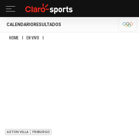
CALENDARIO
RESULTADOS
OLÍM
HOME
I
EN VIVO
I
FRIBURGO VS ASTON VILLA: RESUMEN, GOLES Y RESULTAD
ASTON VILLA
FRIBURGO