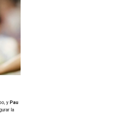
po, y
Pau
urar la