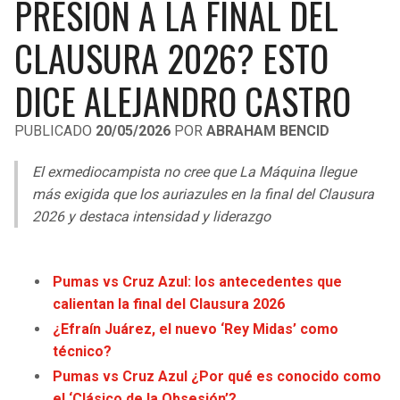
PRESIÓN A LA FINAL DEL
LIGA DE EXPANSIÓN MX
UEFA EUROPA LEAGUE
CLAUSURA 2026? ESTO
RAIDERS
CAVALIERS
LEAGUES CUP
UEFA CONFERENCE LEAGUE
DICE ALEJANDRO CASTRO
MLS
CHARGERS
PISTONS
PUBLICADO
20/05/2026
POR
ABRAHAM BENCID
COPA LIBERTADORES
RAVENS
PACERS
El exmediocampista no cree que La Máquina llegue
COPA SUDAMERICANA
BENGALS
BUCKS
más exigida que los auriazules en la final del Clausura
LIGA BETPLAY
2026 y destaca intensidad y liderazgo
BROWNS
HAWKS
OTRAS LIGAS
STEELERS
HORNETS
Pumas vs Cruz Azul: los antecedentes que
calientan la final del Clausura 2026
TEXANS
HEAT
¿Efraín Juárez, el nuevo ‘Rey Midas’ como
técnico?
COLTS
MAGIC
Pumas vs Cruz Azul ¿Por qué es conocido como
el ‘Clásico de la Obsesión’?