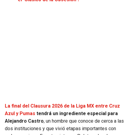
JAGUARS
WIZARDS
TITANS
WARRIORS
COWBOYS
CLIPPERS
GIANTS
LAKERS
EAGLES
SUNS
COMMANDERS
KINGS
CARDINALS
MAVERICKS
La final del Clausura 2026 de la Liga MX entre Cruz
Azul y Pumas
tendrá un ingrediente especial para
RAMS
ROCKETS
Alejandro Castro
, un hombre que conoce de cerca a las
dos instituciones y que vivió etapas importantes con
49ERS
GRIZZLIES