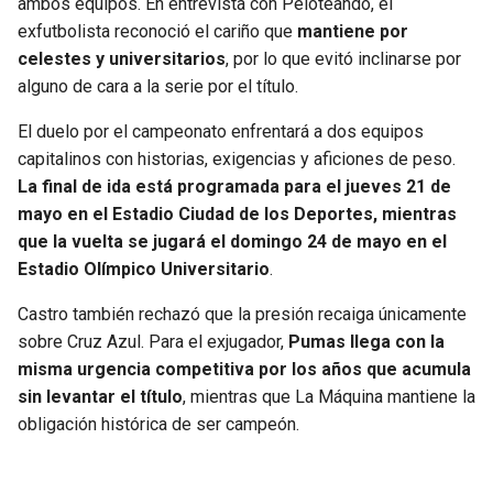
ambos equipos. En entrevista con Peloteando, el
exfutbolista reconoció el cariño que
mantiene por
SEAHAWKS
PELICANS
celestes y universitarios
, por lo que evitó inclinarse por
alguno de cara a la serie por el título.
BEARS
SPURS
El duelo por el campeonato enfrentará a dos equipos
LIONS
NUGGETS
capitalinos con historias, exigencias y aficiones de peso.
La final de ida está programada para el jueves 21 de
mayo en el Estadio Ciudad de los Deportes, mientras
PACKERS
TIMBERWOLVES
que la vuelta se jugará el domingo 24 de mayo en el
Estadio Olímpico Universitario
.
VIKINGS
THUNDER
Castro también rechazó que la presión recaiga únicamente
FALCONS
TRAIL BLAZERS
sobre Cruz Azul. Para el exjugador,
Pumas llega con la
misma urgencia competitiva por los años que acumula
PANTHERS
JAZZ
sin levantar el título
, mientras que La Máquina mantiene la
obligación histórica de ser campeón.
SAINTS