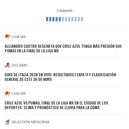
LIGA MX
ALEJANDRO CASTRO DESCARTA QUE CRUZ AZUL TENGA MÁS PRESIÓN QUE
PUMAS EN LA FINAL DE LA LIGA MX
CICLISMO
GIRO DE ITALIA 2026 EN VIVO: RESULTADOS ETAPA 11 Y CLASIFICACIÓN
GENERAL DE ESTE 20 DE MAYO
LIGA MX
CRUZ AZUL VS PUMAS, FINAL DE LA LIGA MX EN EL CIUDAD DE LOS
DEPORTES: CLIMA Y PRONÓSTICO DE LLUVIA PARA LA CDMX
SELECCIÓN MEXICANA