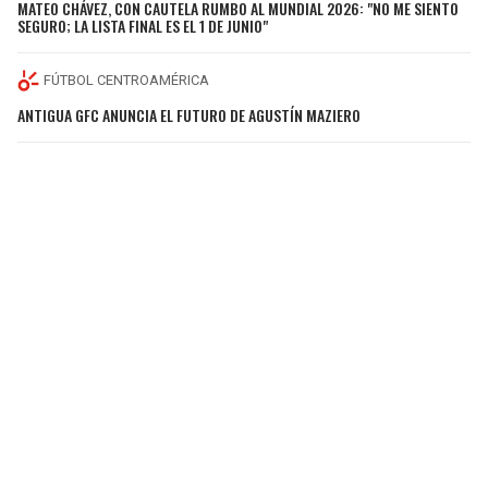
MATEO CHÁVEZ, CON CAUTELA RUMBO AL MUNDIAL 2026: "NO ME SIENTO
SEGURO; LA LISTA FINAL ES EL 1 DE JUNIO"
FÚTBOL CENTROAMÉRICA
ANTIGUA GFC ANUNCIA EL FUTURO DE AGUSTÍN MAZIERO