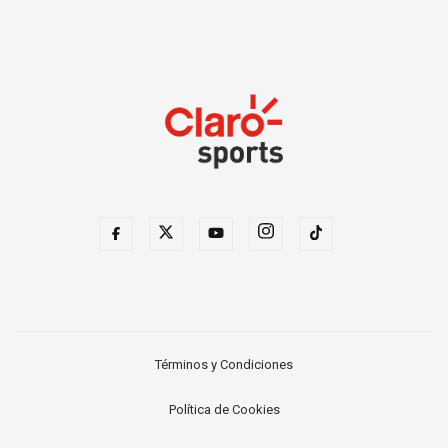
Términos y Condiciones
Política de Cookies