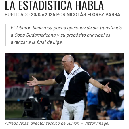
LA ESTADÍSTICA HABLA
LIGA DE EXPANSIÓN MX
UEFA EUROPA LEAGUE
PUBLICADO
20/05/2026
POR
NICOLÁS FLÓREZ PARRA
RAIDERS
CAVALIERS
LEAGUES CUP
UEFA CONFERENCE LEAGUE
El Tiburón tiene muy pocas opciones de ser transferido
MLS
CHARGERS
PISTONS
a Copa Sudamericana y su propósito principal es
avanzar a la final de Liga.
COPA LIBERTADORES
RAVENS
PACERS
COPA SUDAMERICANA
BENGALS
BUCKS
LIGA BETPLAY
BROWNS
HAWKS
OTRAS LIGAS
STEELERS
HORNETS
TEXANS
HEAT
COLTS
MAGIC
Alfredo Arias, director técnico de Junior. – Vizzor Image.