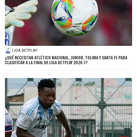
LIGA BETPLAY
¿QUÉ NECESITAN ATLÉTICO NACIONAL, JUNIOR, TOLIMA Y SANTA FE PARA
CLASIFICAR A LA FINAL DE LIGA BETPLAY 2026-I?