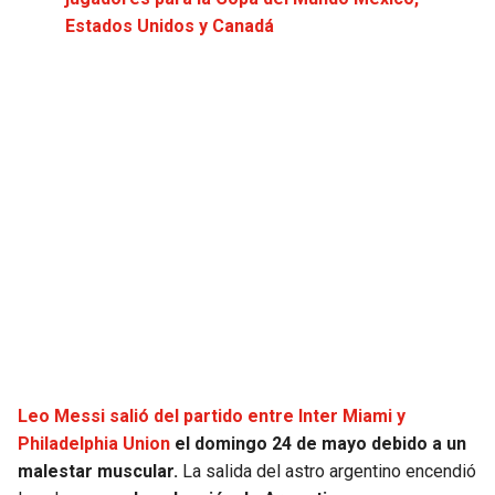
JAGUARS
WIZARDS
Estados Unidos y Canadá
TITANS
WARRIORS
COWBOYS
CLIPPERS
GIANTS
LAKERS
EAGLES
SUNS
COMMANDERS
KINGS
CARDINALS
MAVERICKS
Leo Messi salió del partido entre Inter Miami y
RAMS
ROCKETS
Philadelphia Union
el domingo 24 de mayo debido a un
malestar muscular.
La salida del astro argentino encendió
49ERS
GRIZZLIES