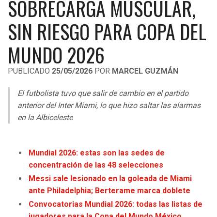
SOBRECARGA MUSCULAR,
LIGA DE EXPANSIÓN MX
UEFA EUROPA LEAGUE
SIN RIESGO PARA COPA DEL
RAIDERS
CAVALIERS
LEAGUES CUP
UEFA CONFERENCE LEAGUE
MUNDO 2026
MLS
CHARGERS
PISTONS
PUBLICADO
25/05/2026
POR
MARCEL GUZMÁN
COPA LIBERTADORES
RAVENS
PACERS
El futbolista tuvo que salir de cambio en el partido
COPA SUDAMERICANA
BENGALS
BUCKS
anterior del Inter Miami, lo que hizo saltar las alarmas
LIGA BETPLAY
en la Albiceleste
BROWNS
HAWKS
OTRAS LIGAS
STEELERS
HORNETS
Mundial 2026: estas son las sedes de
concentración de las 48 selecciones
TEXANS
HEAT
Messi sale lesionado en la goleada de Miami
ante Philadelphia; Berterame marca doblete
COLTS
MAGIC
Convocatorias Mundial 2026: todas las listas de
jugadores para la Copa del Mundo México,