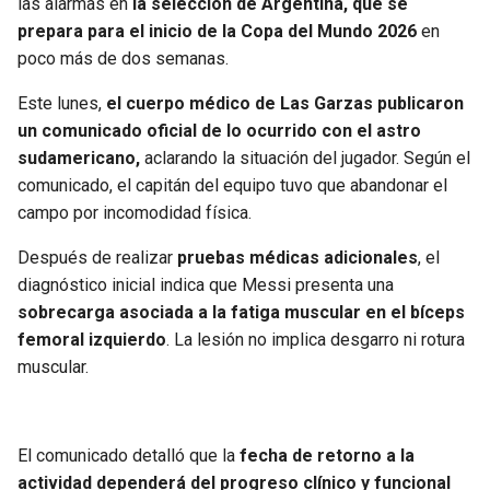
las alarmas en
la selección de Argentina, que se
prepara para el inicio de la Copa del Mundo 2026
en
SEAHAWKS
PELICANS
poco más de dos semanas.
BEARS
SPURS
Este lunes,
el cuerpo médico de Las Garzas publicaron
un comunicado oficial de lo ocurrido con el astro
LIONS
NUGGETS
sudamericano,
aclarando la situación del jugador. Según el
comunicado, el capitán del equipo tuvo que abandonar el
campo por incomodidad física.
PACKERS
TIMBERWOLVES
Después de realizar
pruebas médicas adicionales
, el
VIKINGS
THUNDER
diagnóstico inicial indica que Messi presenta una
sobrecarga asociada a la fatiga muscular en el bíceps
FALCONS
TRAIL BLAZERS
femoral izquierdo
. La lesión no implica desgarro ni rotura
muscular.
PANTHERS
JAZZ
SAINTS
El comunicado detalló que la
fecha de retorno a la
actividad dependerá del progreso clínico y funcional