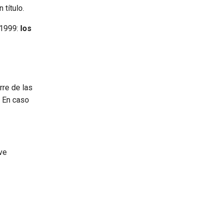
título.
 1999:
los
erre de las
. En caso
ve