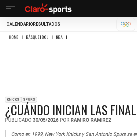
CALENDARIO
RESULTADOS
OLÍM
HOME
I
BÁSQUETBOL
I
NBA
I
¿CUÁNDO INICIAN LAS FINALES NBA 2026?
KNICKS
SPURS
¿CUÁNDO INICIAN LAS FINA
PUBLICADO
30/05/2026
POR
RAMIRO RAMIREZ
Como en 1999, New York Knicks y San Antonio Spurs se enfr