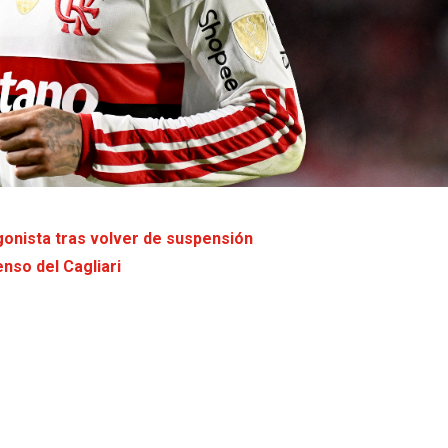
onista tras volver de suspensión
enso del Cagliari