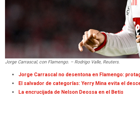
Jorge Carrascal, con Flamengo. – Rodrigo Valle, Reuters.
Jorge Carrascal no desentona en Flamengo: protag
El salvador de categorías: Yerry Mina evita el desc
La encrucijada de Nelson Deossa en el Betis