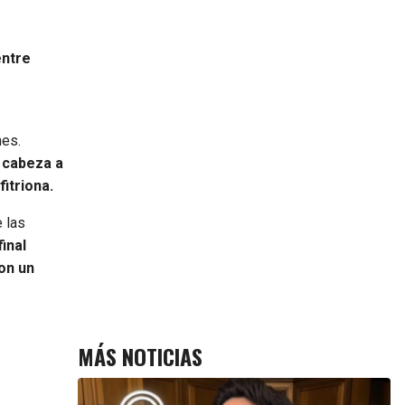
entre
nes.
 cabeza a
itriona.
 las
final
on un
MÁS NOTICIAS