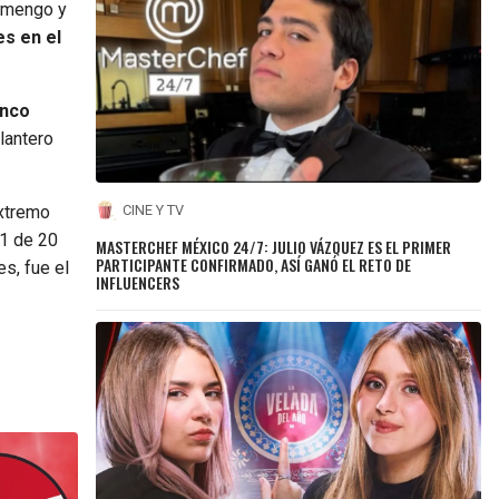
lamengo y
es en el
inco
lantero
extremo
CINE Y TV
11 de 20
MASTERCHEF MÉXICO 24/7: JULIO VÁZQUEZ ES EL PRIMER
PARTICIPANTE CONFIRMADO, ASÍ GANÓ EL RETO DE
s, fue el
INFLUENCERS