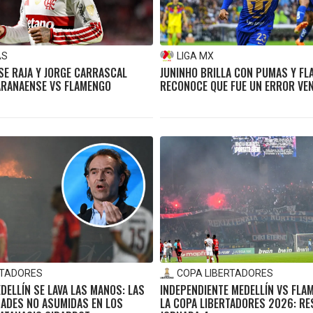
AS
LIGA MX
 SE RAJA Y JORGE CARRASCAL
JUNINHO BRILLA CON PUMAS Y F
PARANAENSE VS FLAMENGO
RECONOCE QUE FUE UN ERROR VE
RTADORES
COPA LIBERTADORES
DELLÍN SE LAVA LAS MANOS: LAS
INDEPENDIENTE MEDELLÍN VS FLAM
ADES NO ASUMIDAS EN LOS
LA COPA LIBERTADORES 2026: RE