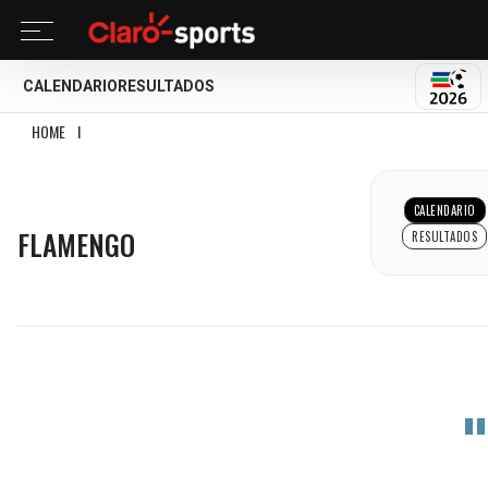
CALENDARIO
RESULTADOS
MUND
HOME
I
FLAMENGO
FLAMENGO