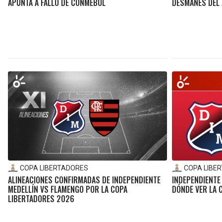
APUNTA A FALLO DE CONMEBOL
DESMANES DEL 
COPA LIBERTADORES
COPA LIBE
ALINEACIONES CONFIRMADAS DE INDEPENDIENTE
INDEPENDIENTE 
MEDELLÍN VS FLAMENGO POR LA COPA
DÓNDE VER LA 
LIBERTADORES 2026