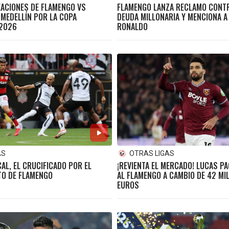
EACIONES DE FLAMENGO VS
FLAMENGO LANZA RECLAMO CONTR
 MEDELLÍN POR LA COPA
DEUDA MILLONARIA Y MENCIONA A
 2026
RONALDO
AS
OTRAS LIGAS
AL, EL CRUCIFICADO POR EL
¡REVIENTA EL MERCADO! LUCAS P
O DE FLAMENGO
AL FLAMENGO A CAMBIO DE 42 MI
EUROS