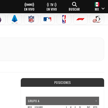
EN VIVO
EN VIVO
BUSCAR
MX
PREMIER LEAGUE
SERIE A
NFL
MLB
NBA
FÓRMULA 1
CICLI