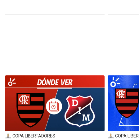
COPA LIBERTADORES
COPA LIBE