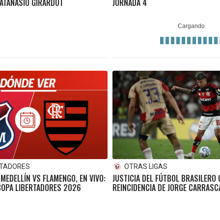
ATANASIO GIRARDOT
JORNADA 4
RTADORES
OTRAS LIGAS
MEDELLÍN VS FLAMENGO, EN VIVO:
JUSTICIA DEL FÚTBOL BRASILERO 
COPA LIBERTADORES 2026
REINCIDENCIA DE JORGE CARRASC