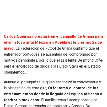
SEAHAWKS
PELICANS
BEARS
SPURS
LIONS
NUGGETS
Carlos Queiroz no estará en el banquillo de Ghana para
el amistoso ante México en Puebla este viernes 22 de
PACKERS
TIMBERWOLVES
mayo.
La Federación de Fútbol de Ghana confirmó que el
entrenador portugués se ausentará del compromiso por
VIKINGS
THUNDER
motivos personales, por lo que el asistente Desmond Offei
será el encargado de dirigir a las Black Stars en el Estadio
FALCONS
TRAIL BLAZERS
Cuauhtémoc..
Aunque el portugués fue quien encabezó la convocatoria y
PANTHERS
JAZZ
la planeación de esta gira,
Offei tomó el control de los
entrenamientos desde la llegada del equipo africano a
SAINTS
territorio mexicano.
El auxiliar estará acompañado por
Daniel Gaspar, entrenador de porteros, y Gregory De