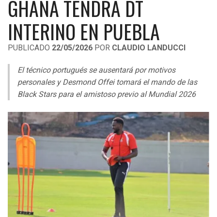
GHANA TENDRÁ DT
LIGA DE EXPANSIÓN MX
UEFA EUROPA LEAGUE
INTERINO EN PUEBLA
RAIDERS
CAVALIERS
LEAGUES CUP
UEFA CONFERENCE LEAGUE
PUBLICADO
22/05/2026
POR
CLAUDIO LANDUCCI
MLS
CHARGERS
PISTONS
El técnico portugués se ausentará por motivos
COPA LIBERTADORES
RAVENS
PACERS
personales y Desmond Offei tomará el mando de las
COPA SUDAMERICANA
Black Stars para el amistoso previo al Mundial 2026
BENGALS
BUCKS
LIGA BETPLAY
BROWNS
HAWKS
OTRAS LIGAS
STEELERS
HORNETS
TEXANS
HEAT
COLTS
MAGIC