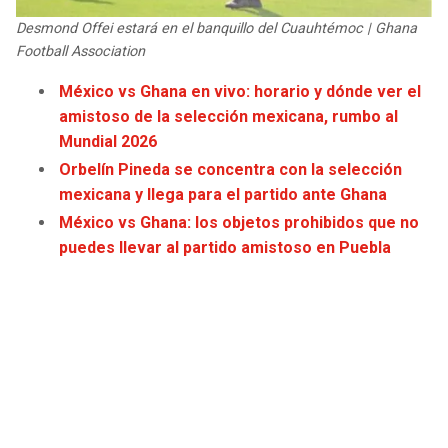
JAGUARS
WIZARDS
Desmond Offei estará en el banquillo del Cuauhtémoc | Ghana
Football Association
TITANS
WARRIORS
México vs Ghana en vivo: horario y dónde ver el
amistoso de la selección mexicana, rumbo al
COWBOYS
CLIPPERS
Mundial 2026
Orbelín Pineda se concentra con la selección
GIANTS
LAKERS
mexicana y llega para el partido ante Ghana
México vs Ghana: los objetos prohibidos que no
EAGLES
SUNS
puedes llevar al partido amistoso en Puebla
COMMANDERS
KINGS
CARDINALS
MAVERICKS
RAMS
ROCKETS
49ERS
GRIZZLIES