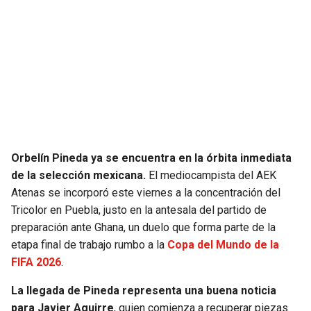
SEAHAWKS
PELICANS
BEARS
SPURS
LIONS
NUGGETS
PACKERS
TIMBERWOLVES
Orbelín Pineda ya se encuentra en la órbita inmediata
VIKINGS
THUNDER
de la selección mexicana.
El mediocampista del AEK
Atenas se incorporó este viernes a la concentración del
FALCONS
TRAIL BLAZERS
Tricolor en Puebla, justo en la antesala del partido de
preparación ante Ghana, un duelo que forma parte de la
PANTHERS
JAZZ
etapa final de trabajo rumbo a la
Copa del Mundo de la
FIFA 2026
.
SAINTS
La llegada de Pineda representa una buena noticia
para Javier Aguirre
, quien comienza a recuperar piezas