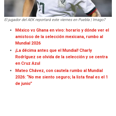
JAGUARS
WIZARDS
TITANS
WARRIORS
El jugador del AEK reportará este viernes en Puebla | Imago7
México vs Ghana en vivo: horario y dónde ver el
COWBOYS
CLIPPERS
amistoso de la selección mexicana, rumbo al
Mundial 2026
GIANTS
LAKERS
¡La décima antes que el Mundial! Charly
Rodríguez se olvida de la selección y se centra
EAGLES
SUNS
en Cruz Azul
Mateo Chávez, con cautela rumbo al Mundial
COMMANDERS
KINGS
2026: “No me siento seguro; la lista final es el 1
de junio”
CARDINALS
MAVERICKS
RAMS
ROCKETS
49ERS
GRIZZLIES