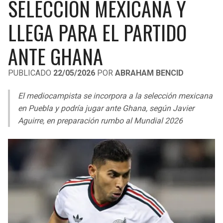
SELECCIÓN MEXICANA Y
LIGA DE EXPANSIÓN MX
UEFA EUROPA LEAGUE
LLEGA PARA EL PARTIDO
RAIDERS
CAVALIERS
LEAGUES CUP
UEFA CONFERENCE LEAGUE
ANTE GHANA
MLS
CHARGERS
PISTONS
PUBLICADO
22/05/2026
POR
ABRAHAM BENCID
COPA LIBERTADORES
RAVENS
PACERS
El mediocampista se incorpora a la selección mexicana
COPA SUDAMERICANA
BENGALS
BUCKS
en Puebla y podría jugar ante Ghana, según Javier
LIGA BETPLAY
Aguirre, en preparación rumbo al Mundial 2026
BROWNS
HAWKS
OTRAS LIGAS
STEELERS
HORNETS
TEXANS
HEAT
COLTS
MAGIC