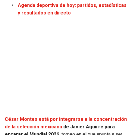
Agenda deportiva de hoy: partidos, estadísticas
JAGUARS
WIZARDS
y resultados en directo
TITANS
WARRIORS
COWBOYS
CLIPPERS
GIANTS
LAKERS
EAGLES
SUNS
COMMANDERS
KINGS
CARDINALS
MAVERICKS
RAMS
ROCKETS
César Montes está por integrarse a la concentración
de la selección mexicana
de Javier Aguirre para
49ERS
GRIZZLIES
encarar el Mundial 2026,
torneo en el que apunta a ser