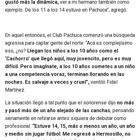
gustó más la dinámica,
ver a mi hermano también como
BUCCANEERS
ejemplo. De los 11 a los 14 estuve en Pachuca”, agregó.
En aquel entonces, el Club Pachuca comenzó una búsqueda
agresiva para captar gente del norte. “Acá es complejísimo
eso, ¿no?
Llegan los niños a los 10 años como el
‘Cachorro’ que llegó aquí, muy jovencito, pero es muy
difícil. Pero imagínate, a los 10 años sometes a un niño
a una competencia voraz, terminan llorando en las
noches. Es salvaje a veces y cruel”,
ventiló Fidel
Martínez.
La situación llegó a tal punto que el sonorense dijo
no más
y pasó más de un año alejado de las canchas
, pensando
seriamente en retirarse antes siquiera de debutar como
profesional.
“Estuve 14, 15, más o menos un año, un año
y medio sin jugar fútbol
.
Me regresé a Hermosillo, no