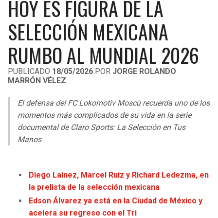
HOY ES FIGURA DE LA
LIGA DE EXPANSIÓN MX
UEFA EUROPA LEAGUE
SELECCIÓN MEXICANA
RAIDERS
CAVALIERS
LEAGUES CUP
UEFA CONFERENCE LEAGUE
RUMBO AL MUNDIAL 2026
MLS
CHARGERS
PISTONS
PUBLICADO
18/05/2026
POR
JORGE ROLANDO
COPA LIBERTADORES
RAVENS
PACERS
MARRÓN VÉLEZ
COPA SUDAMERICANA
BENGALS
BUCKS
El defensa del FC Lokomotiv Moscú recuerda uno de los
momentos más complicados de su vida en la serie
LIGA BETPLAY
BROWNS
HAWKS
documental de Claro Sports: La Selección en Tus
OTRAS LIGAS
Manos
STEELERS
HORNETS
Diego Lainez, Marcel Ruiz y Richard Ledezma, en
TEXANS
HEAT
la prelista de la selección mexicana
Edson Álvarez ya está en la Ciudad de México y
COLTS
MAGIC
acelera su regreso con el Tri