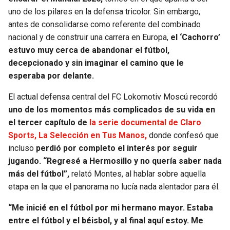
uno de los pilares en la defensa tricolor. Sin embargo,
SEAHAWKS
PELICANS
antes de consolidarse como referente del combinado
nacional y de construir una carrera en Europa,
el ‘Cachorro’
BEARS
SPURS
estuvo muy cerca de abandonar el fútbol,
decepcionado y sin imaginar el camino que le
LIONS
NUGGETS
esperaba por delante.
El actual defensa central del FC Lokomotiv Moscú recordó
PACKERS
TIMBERWOLVES
uno de los momentos más complicados de su vida en
el tercer capítulo de
la serie documental de Claro
VIKINGS
THUNDER
Sports, La Selección en Tus Manos,
donde confesó que
incluso
perdió por completo el interés por seguir
FALCONS
TRAIL BLAZERS
jugando. “Regresé a Hermosillo y no quería saber nada
más del fútbol”,
relató Montes, al hablar sobre aquella
PANTHERS
JAZZ
etapa en la que el panorama no lucía nada alentador para él.
SAINTS
“Me inicié en el fútbol por mi hermano mayor. Estaba
entre el fútbol y el béisbol, y al final aquí estoy. Me