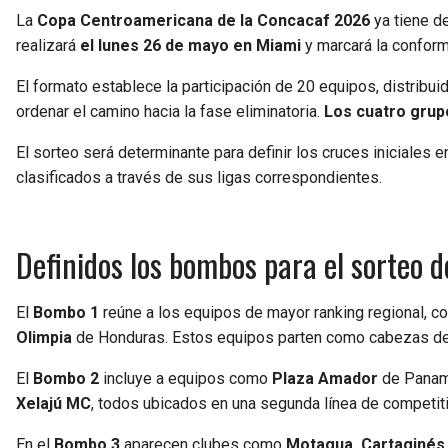
La
Copa Centroamericana de la Concacaf 2026
ya tiene d
realizará
el lunes 26 de mayo en Miami
y marcará la conform
El formato establece la participación de 20 equipos, distribui
ordenar el camino hacia la fase eliminatoria.
Los cuatro grup
El sorteo será determinante para definir los cruces iniciales
clasificados a través de sus ligas correspondientes.
Definidos los bombos para el sorteo 
El
Bombo 1
reúne a los equipos de mayor ranking regional, 
Olimpia
de Honduras. Estos equipos parten como cabezas de 
El
Bombo 2
incluye a equipos como
Plaza Amador
de Panam
Xelajú MC
, todos ubicados en una segunda línea de competiti
En el
Bombo 3
aparecen clubes como
Motagua, Cartaginés,