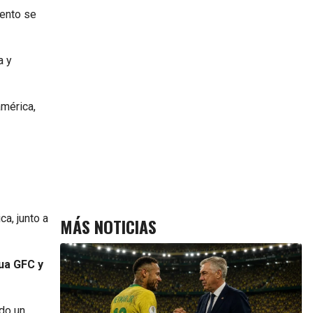
vento se
a y
américa,
ca, junto a
MÁS NOTICIAS
gua GFC y
do un