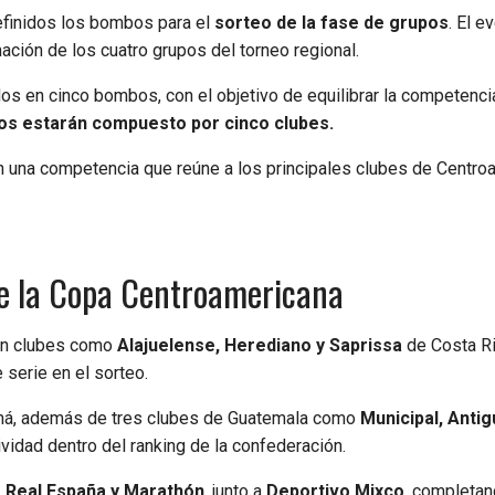
efinidos los bombos para el
sorteo de la fase de grupos
. El e
ación de los cuatro grupos del torneo regional.
dos en cinco bombos, con el objetivo de equilibrar la competenci
os estarán compuesto por cinco clubes.
 en una competencia que reúne a los principales clubes de Centro
de la Copa Centroamericana
con clubes como
Alajuelense, Herediano y Saprissa
de Costa Ri
serie en el sorteo.
á, además de tres clubes de Guatemala como
Municipal, Anti
vidad dentro del ranking de la confederación.
 Real España y Marathón
, junto a
Deportivo Mixco
, completan