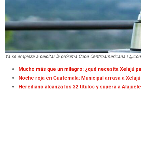
Ya se empieza a palpitar la próxima Copa Centroamericana | @co
Mucho más que un milagro: ¿qué necesita Xelajú pa
Noche roja en Guatemala: Municipal arrasa a Xelajú e
Herediano alcanza los 32 títulos y supera a Alajuel