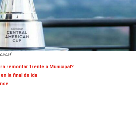
ncacaf
ra remontar frente a Municipal?
n la final de ida
ense