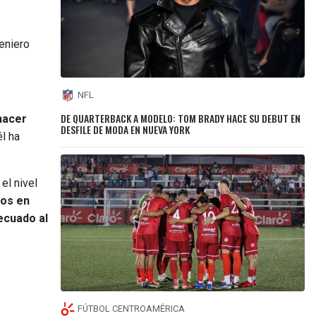
eniero
NFL
DE QUARTERBACK A MODELO: TOM BRADY HACE SU DEBUT EN
hacer
DESFILE DE MODA EN NUEVA YORK
l ha
 el nivel
ros en
ecuado al
FÚTBOL CENTROAMÉRICA