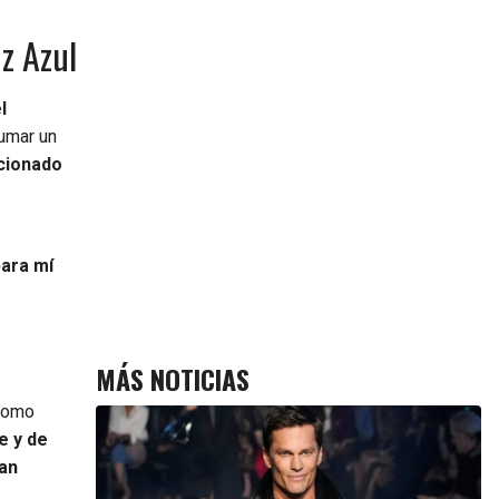
uz Azul
l
sumar un
cionado
para mí
MÁS NOTICIAS
 como
e y de
ran