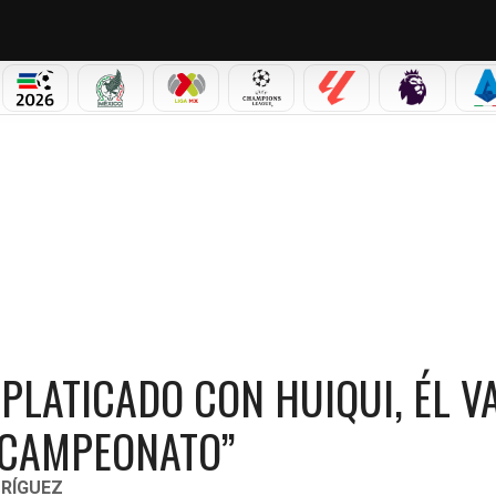
PICOS
MUNDIAL 2026
SELECCIÓN MEXICANA
LIGA MX
CHAMPIONS LEAGUE
LALIGA
PREMIER L
S
 HUIQUI, ÉL VA A CONTINUAR SI CONSIGUE EL CAMPEONATO”
PLATICADO CON HUIQUI, ÉL V
 CAMPEONATO”
RÍGUEZ