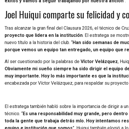
éxitos y vamos a seguir trabajando por nuestra afición
“.
Joel Huiqui comparte su felicidad y c
Tras alcanzar la gran final del Clausura 2026, el técnico de Cr
proyecto que lidera en la institución
. El estratega se most
nuevo título a la historia del club. “
Han sido semanas de much
porque vemos un equipo tan entregado, un equipo que re
Al ser cuestionado por la palabras de
Víctor Velázquez
, Hui
Obviamente mi sueño siempre ha sido dirigir el equipo 
muy importante. Hoy lo más importante es que la instituci
encabezada por Víctor Velázquez, para respaldar su proyecto y
El estratega también habló sobre la importancia de dirigir a 
técnico. “
Es una responsabilidad muy grande, pero dentro
toda la gente que trabaja detrás mío. Hoy intentamos res
equipo e institución que somos
”. Huiqui también elogió a 