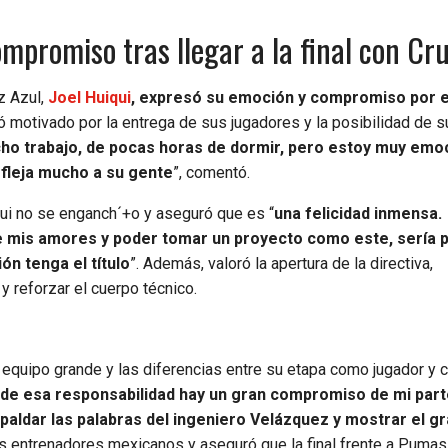
ompromiso tras llegar a la final con Cr
uz Azul,
Joel Huiqui
, expresó su emoción y compromiso por e
ró motivado por la entrega de sus jugadores y la posibilidad de 
o trabajo, de pocas horas de dormir, pero estoy muy emo
fleja mucho a su gente
”, comentó.
qui no se enganch´+o y aseguró que es “
una felicidad inmensa.
de mis amores y poder tomar un proyecto como este, sería 
ón tenga el título
”. Además, valoró la apertura de la directiva,
 reforzar el cuerpo técnico.
un equipo grande y las diferencias entre su etapa como jugador y
 de esa responsabilidad hay un gran compromiso de mi part
paldar las palabras del ingeniero Velázquez y mostrar el g
los entrenadores mexicanos y aseguró que la final frente a Pumas