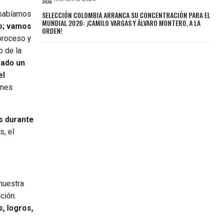
 sabíamos
SELECCIÓN COLOMBIA ARRANCA SU CONCENTRACIÓN PARA EL
MUNDIAL 2026: ¡CAMILO VARGAS Y ÁLVARO MONTERO, A LA
o; vamos
ORDEN!
proceso y
o de la
vado un
el
ones
os durante
s, el
nuestra
ción.
, logros,