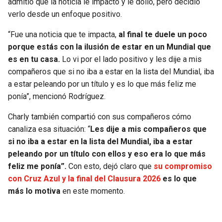
admitió que la noticia le impactó y le dolió, pero decidió
verlo desde un enfoque positivo.
SEAHAWKS
PELICANS
“Fue una noticia que te impacta,
al final te duele un poco
BEARS
SPURS
porque estás con la ilusión de estar en un Mundial que
es en tu casa.
Lo vi por el lado positivo y les dije a mis
LIONS
NUGGETS
compañeros que si no iba a estar en la lista del Mundial, iba
a estar peleando por un título y es lo que más feliz me
ponía”, mencionó Rodríguez.
PACKERS
TIMBERWOLVES
Charly también compartió con sus compañeros cómo
VIKINGS
THUNDER
canaliza esa situación: “
Les dije a mis compañeros que
si no iba a estar en la lista del Mundial, iba a estar
FALCONS
TRAIL BLAZERS
peleando por un título con ellos y eso era lo que más
feliz me ponía”.
Con esto, dejó claro que
su compromiso
PANTHERS
JAZZ
con Cruz Azul y la final del Clausura 2026
es lo que
más lo motiva
en este momento.
SAINTS