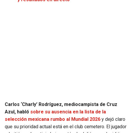
JAGUARS
WIZARDS
TITANS
WARRIORS
COWBOYS
CLIPPERS
GIANTS
LAKERS
EAGLES
SUNS
COMMANDERS
KINGS
CARDINALS
MAVERICKS
Carlos ‘Charly’ Rodríguez, mediocampista de Cruz
Azul, habló
sobre su ausencia en la lista de la
RAMS
ROCKETS
selección mexicana rumbo al Mundial 2026
y dejó claro
que su prioridad actual está en el club cemetero. El jugador
49ERS
GRIZZLIES