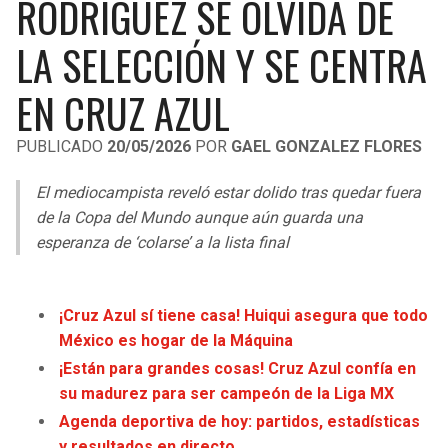
RODRÍGUEZ SE OLVIDA DE
LIGA DE EXPANSIÓN MX
UEFA EUROPA LEAGUE
LA SELECCIÓN Y SE CENTRA
RAIDERS
CAVALIERS
LEAGUES CUP
UEFA CONFERENCE LEAGUE
EN CRUZ AZUL
MLS
CHARGERS
PISTONS
PUBLICADO
20/05/2026
POR
GAEL GONZALEZ FLORES
COPA LIBERTADORES
RAVENS
PACERS
El mediocampista reveló estar dolido tras quedar fuera
COPA SUDAMERICANA
BENGALS
BUCKS
de la Copa del Mundo aunque aún guarda una
LIGA BETPLAY
esperanza de ‘colarse’ a la lista final
BROWNS
HAWKS
OTRAS LIGAS
STEELERS
HORNETS
¡Cruz Azul sí tiene casa! Huiqui asegura que todo
México es hogar de la Máquina
TEXANS
HEAT
¡Están para grandes cosas! Cruz Azul confía en
su madurez para ser campeón de la Liga MX
COLTS
MAGIC
Agenda deportiva de hoy: partidos, estadísticas
y resultados en directo