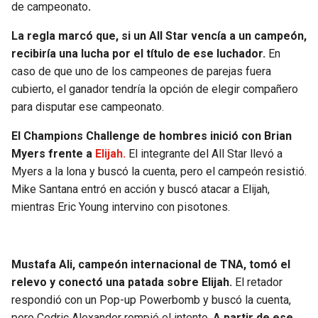
de campeonato
.
SEAHAWKS
PELICANS
La regla marcó que, si un All Star vencía a un campeón,
recibiría una lucha por el título de ese luchador.
En
BEARS
SPURS
caso de que uno de los campeones de parejas fuera
cubierto, el ganador tendría la opción de elegir compañero
LIONS
NUGGETS
para disputar ese campeonato.
El Champions Challenge de hombres inició con Brian
PACKERS
TIMBERWOLVES
Myers frente a
Elijah.
El integrante del All Star llevó a
Myers a la lona y buscó la cuenta, pero el campeón resistió.
VIKINGS
THUNDER
Mike Santana entró en acción y buscó atacar a Elijah,
mientras Eric Young intervino con pisotones.
FALCONS
TRAIL BLAZERS
PANTHERS
JAZZ
Mustafa Ali, campeón internacional de TNA, tomó el
relevo y conectó una patada sobre Elijah.
El retador
SAINTS
respondió con un Pop-up Powerbomb y buscó la cuenta,
pero Cedric Alexander rompió el intento.
A partir de ese