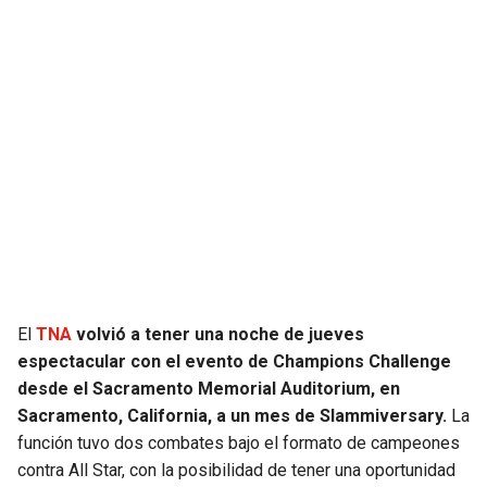
JAGUARS
WIZARDS
TITANS
WARRIORS
COWBOYS
CLIPPERS
GIANTS
LAKERS
EAGLES
SUNS
COMMANDERS
KINGS
El
TNA
volvió a tener una noche de jueves
CARDINALS
MAVERICKS
espectacular con el evento de Champions Challenge
desde el Sacramento Memorial Auditorium, en
Sacramento, California, a un mes de Slammiversary.
La
RAMS
ROCKETS
función tuvo dos combates bajo el formato de campeones
contra All Star, con la posibilidad de tener una oportunidad
49ERS
GRIZZLIES