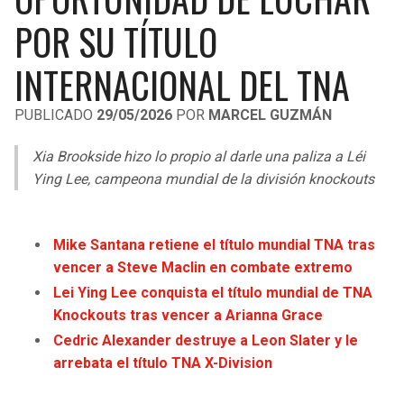
LIGA DE EXPANSIÓN MX
UEFA EUROPA LEAGUE
POR SU TÍTULO
RAIDERS
CAVALIERS
LEAGUES CUP
UEFA CONFERENCE LEAGUE
INTERNACIONAL DEL TNA
MLS
CHARGERS
PISTONS
PUBLICADO
29/05/2026
POR
MARCEL GUZMÁN
COPA LIBERTADORES
RAVENS
PACERS
Xia Brookside hizo lo propio al darle una paliza a Léi
COPA SUDAMERICANA
Ying Lee, campeona mundial de la división knockouts
BENGALS
BUCKS
LIGA BETPLAY
BROWNS
HAWKS
Mike Santana retiene el título mundial TNA tras
OTRAS LIGAS
vencer a Steve Maclin en combate extremo
STEELERS
HORNETS
Lei Ying Lee conquista el título mundial de TNA
Knockouts tras vencer a Arianna Grace
TEXANS
HEAT
Cedric Alexander destruye a Leon Slater y le
arrebata el título TNA X-Division
COLTS
MAGIC