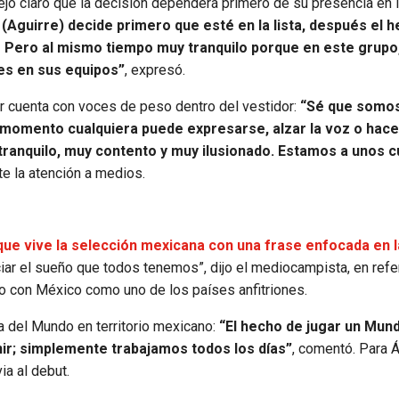
ejó claro que la decisión dependerá primero de su presencia en l
 (Aguirre) decide primero que esté en la lista, después el 
no? Pero al mismo tiempo muy tranquilo porque en este grupo
nes en sus equipos”
, expresó.
olor cuenta con voces de peso dentro del vestidor:
“Sé que somo
 momento cualquiera puede expresarse, alzar la voz o hace
 tranquilo, muy contento y muy ilusionado. Estamos a unos 
te la atención a medios.
ue vive la selección mexicana con una frase enfocada en l
iar el sueño que todos tenemos”, dijo el mediocampista, en refe
do con México como uno de los países anfitriones.
pa del Mundo en territorio mexicano:
“El hecho de jugar un Mund
nir; simplemente trabajamos todos los días”
, comentó. Para Á
ia al debut.