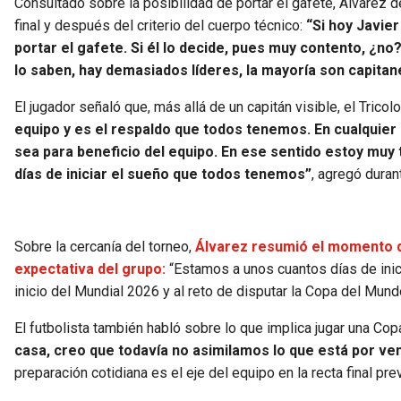
Consultado sobre la posibilidad de portar el gafete, Álvarez d
final y después del criterio del cuerpo técnico:
“Si hoy Javier
portar el gafete. Si él lo decide, pues muy contento, ¿
lo saben, hay demasiados líderes, la mayoría son capita
El jugador señaló que, más allá de un capitán visible, el Tric
equipo y es el respaldo que todos tenemos. En cualquier
sea para beneficio del equipo. En ese sentido estoy muy
días de iniciar el sueño que todos tenemos”
, agregó duran
Sobre la cercanía del torneo,
Álvarez resumió el momento q
expectativa del grupo:
“Estamos a unos cuantos días de inic
inicio del Mundial 2026 y al reto de disputar la Copa del Mun
El futbolista también habló sobre lo que implica jugar una Co
casa, creo que todavía no asimilamos lo que está por ve
preparación cotidiana es el eje del equipo en la recta final prev