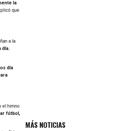
mente la
xplicó que
ñan a la
 día.
os día
para
o el himno
ar fútbol,
MÁS NOTICIAS