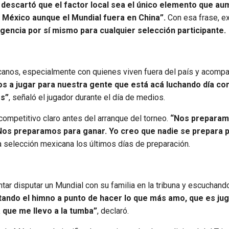
a
descartó que el factor local sea el único elemento que au
 México aunque el Mundial fuera en China”.
Con esa frase, e
gencia por sí mismo para cualquier selección participante.
icanos, especialmente con quienes viven fuera del país y acompa
s a jugar para nuestra gente que está acá luchando día con
os”
, señaló el jugador durante el día de medios.
competitivo claro antes del arranque del torneo.
“Nos preparam
 Nos preparamos para ganar. Yo creo que nadie se prepara 
la selección mexicana los últimos días de preparación.
tar disputar un Mundial con su familia en la tribuna y escuchand
ntando el himno a punto de hacer lo que más amo, que es jug
 que me llevo a la tumba”
, declaró.