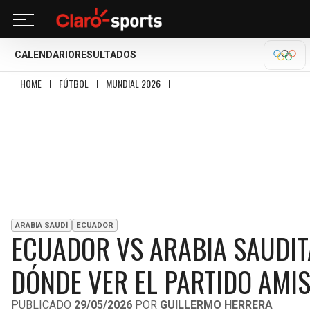
CALENDARIO
RESULTADOS
OLÍM
HOME
I
FÚTBOL
I
MUNDIAL 2026
I
ECUADOR VS ARABIA SAUDITA EN VIV
ARABIA SAUDÍ
ECUADOR
ECUADOR VS ARABIA SAUDITA
DÓNDE VER EL PARTIDO AMI
PUBLICADO
29/05/2026
POR
GUILLERMO HERRERA