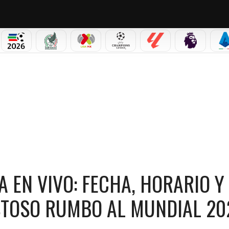
PICOS
MUNDIAL 2026
SELECCIÓN MEXICANA
LIGA MX
CHAMPIONS LEAGUE
LALIGA
PREMIER L
S
O: FECHA, HORARIO Y DÓNDE VER EL PARTIDO AMISTOSO RUMBO AL MUNDIAL 2026
 EN VIVO: FECHA, HORARIO Y
STOSO RUMBO AL MUNDIAL 20