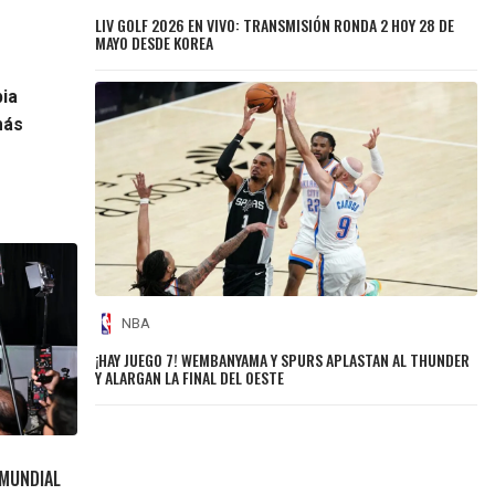
LIV GOLF 2026 EN VIVO: TRANSMISIÓN RONDA 2 HOY 28 DE
MAYO DESDE KOREA
bia
más
NBA
¡HAY JUEGO 7! WEMBANYAMA Y SPURS APLASTAN AL THUNDER
Y ALARGAN LA FINAL DEL OESTE
 MUNDIAL