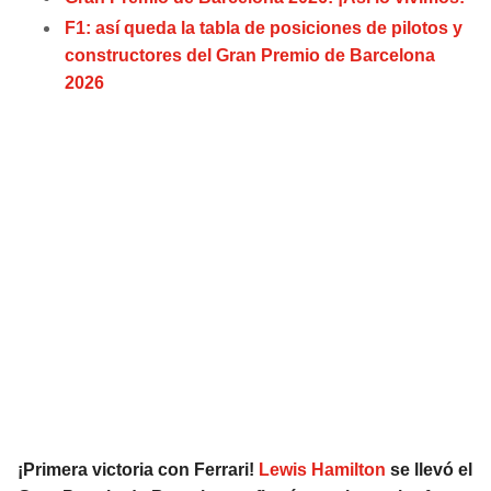
JAGUARS
WIZARDS
F1: así queda la tabla de posiciones de pilotos y
constructores del Gran Premio de Barcelona
TITANS
WARRIORS
2026
COWBOYS
CLIPPERS
GIANTS
LAKERS
EAGLES
SUNS
COMMANDERS
KINGS
CARDINALS
MAVERICKS
RAMS
ROCKETS
¡Primera victoria con Ferrari!
Lewis Hamilton
se llevó el
49ERS
GRIZZLIES