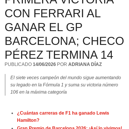
LIGA DE EXPANSIÓN MX
UEFA EUROPA LEAGUE
CON FERRARI AL
RAIDERS
CAVALIERS
LEAGUES CUP
UEFA CONFERENCE LEAGUE
GANAR EL GP
MLS
CHARGERS
PISTONS
BARCELONA; CHECO
COPA LIBERTADORES
RAVENS
PACERS
PÉREZ TERMINA 14
COPA SUDAMERICANA
BENGALS
BUCKS
PUBLICADO
14/06/2026
POR
ADRIANA DÍAZ
LIGA BETPLAY
BROWNS
HAWKS
El siete veces campeón del mundo sigue aumentando
OTRAS LIGAS
su legado en la Fórmula 1 y suma su victoria número
STEELERS
HORNETS
106 en la máxima categoría
TEXANS
HEAT
¿Cuántas carreras de F1 ha ganado Lewis
COLTS
MAGIC
Hamilton?
Gran Premio de Barcelona 2026: ¡Así lo vivimos!