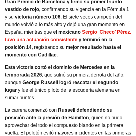
Gran Premio de Barcelona y firmó su primer triunfo
vestido de rojo,
confirmando su vigencia en la Fórmula 1
SEAHAWKS
PELICANS
y su
victoria número 106.
El siete veces campeón del
mundo volvió a lo más alto y dejó una gran momento en
BEARS
SPURS
España, mientras que
el mexicano
Sergio ‘Checo’ Pérez,
tuvo una actuación consistente
y terminó en la
LIONS
NUGGETS
posición 14,
registrando su
mejor resultado hasta el
momento con Cadillac.
PACKERS
TIMBERWOLVES
Esta victoria cortó el dominio de Mercedes en la
VIKINGS
THUNDER
temporada 2026,
que sufrió su primera derrota del año,
aunque
George Russell logró rescatar el segundo
lugar
y fue el único piloto de la escudería alemana en
FALCONS
TRAIL BLAZERS
sumar puntos.
PANTHERS
JAZZ
La carrera comenzó con
Russell defendiendo su
posición ante la presión de Hamilton,
quien no pudo
SAINTS
aprovechar del todo el compuesto blando en la primera
vuelta. El pelotón evitó mayores incidentes en las primeras