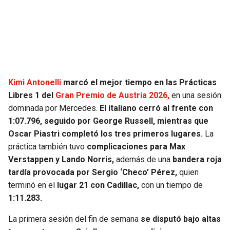
SEAHAWKS
PELICANS
BEARS
SPURS
LIONS
NUGGETS
Kimi Antonelli
marcó el mejor tiempo en las Prácticas
Libres 1 del
Gran Premio de Austria 2026,
en una sesión
PACKERS
TIMBERWOLVES
dominada por Mercedes.
El italiano cerró al frente con
1:07.796, seguido por George Russell, mientras que
VIKINGS
THUNDER
Oscar Piastri completó los tres primeros lugares.
La
práctica también tuvo
complicaciones para Max
FALCONS
TRAIL BLAZERS
Verstappen y Lando Norris,
además de una
bandera roja
tardía provocada por Sergio ‘Checo’ Pérez,
quien
PANTHERS
JAZZ
terminó en el
lugar 21 con Cadillac,
con un tiempo de
1:11.283.
SAINTS
La primera sesión del fin de semana
se disputó bajo altas