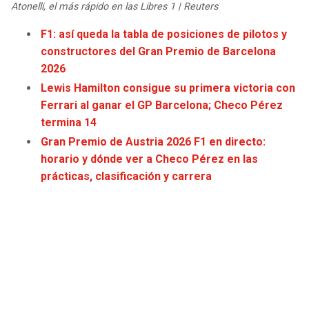
Atonelli, el más rápido en las Libres 1 | Reuters
JAGUARS
WIZARDS
F1: así queda la tabla de posiciones de pilotos y
TITANS
WARRIORS
constructores del Gran Premio de Barcelona
2026
COWBOYS
CLIPPERS
Lewis Hamilton consigue su primera victoria con
Ferrari al ganar el GP Barcelona; Checo Pérez
GIANTS
LAKERS
termina 14
Gran Premio de Austria 2026 F1 en directo:
EAGLES
SUNS
horario y dónde ver a Checo Pérez en las
prácticas, clasificación y carrera
COMMANDERS
KINGS
CARDINALS
MAVERICKS
RAMS
ROCKETS
49ERS
GRIZZLIES