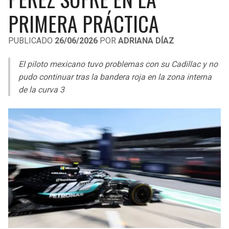
LIGA DE EXPANSIÓN MX
UEFA EUROPA LEAGUE
PRIMERA PRÁCTICA
RAIDERS
CAVALIERS
LEAGUES CUP
UEFA CONFERENCE LEAGUE
PUBLICADO
26/06/2026
POR
ADRIANA DÍAZ
MLS
CHARGERS
PISTONS
El piloto mexicano tuvo problemas con su Cadillac y no
COPA LIBERTADORES
pudo continuar tras la bandera roja en la zona interna
RAVENS
PACERS
de la curva 3
COPA SUDAMERICANA
BENGALS
BUCKS
LIGA BETPLAY
BROWNS
HAWKS
OTRAS LIGAS
STEELERS
HORNETS
TEXANS
HEAT
COLTS
MAGIC