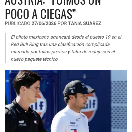
LIGA DE EXPANSIÓN MX
UEFA EUROPA LEAGUE
POCO A CIEGAS”
RAIDERS
CAVALIERS
LEAGUES CUP
UEFA CONFERENCE LEAGUE
PUBLICADO
27/06/2026
POR
TANIA SUÁREZ
MLS
CHARGERS
PISTONS
El piloto mexicano arrancará desde el puesto 19 en el
COPA LIBERTADORES
Red Bull Ring tras una clasificación complicada
RAVENS
PACERS
marcada por fallos previos y falta de rodaje con el
COPA SUDAMERICANA
nuevo paquete técnico
BENGALS
BUCKS
LIGA BETPLAY
BROWNS
HAWKS
OTRAS LIGAS
STEELERS
HORNETS
TEXANS
HEAT
COLTS
MAGIC