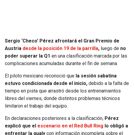
SEAHAWKS
PELICANS
BEARS
SPURS
Sergio ‘Checo’ Pérez afrontará el Gran Premio de
LIONS
NUGGETS
Austria
desde la posición 19 de la parrilla
,
luego de
no
poder superar la Q1
en una clasificación marcada por las
PACKERS
TIMBERWOLVES
complicaciones acumuladas durante el fin de semana.
VIKINGS
THUNDER
El piloto mexicano reconoció que
la sesión sabatina
estuvo condicionada desde el inicio,
debido a la falta de
FALCONS
TRAIL BLAZERS
tiempo en pista que arrastró desde los entrenamientos
libres del viernes, donde distintos problemas técnicos
PANTHERS
JAZZ
limitaron el trabajo del equipo.
En declaraciones posteriores a la clasificación,
Pérez
SAINTS
explicó que el
escenario en el Red Bull Ring
lo obligó a
enfrentar la qualy
con información incompleta sobre el