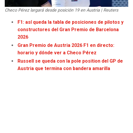
JAGUARS
WIZARDS
Checo Pérez largará desde posición 19 en Austria | Reuters
TITANS
WARRIORS
F1: así queda la tabla de posiciones de pilotos y
constructores del Gran Premio de Barcelona
COWBOYS
CLIPPERS
2026
Gran Premio de Austria 2026 F1 en directo:
GIANTS
LAKERS
horario y dónde ver a Checo Pérez
Russell se queda con la pole position del GP de
EAGLES
SUNS
Austria que termina con bandera amarilla
COMMANDERS
KINGS
CARDINALS
MAVERICKS
RAMS
ROCKETS
49ERS
GRIZZLIES