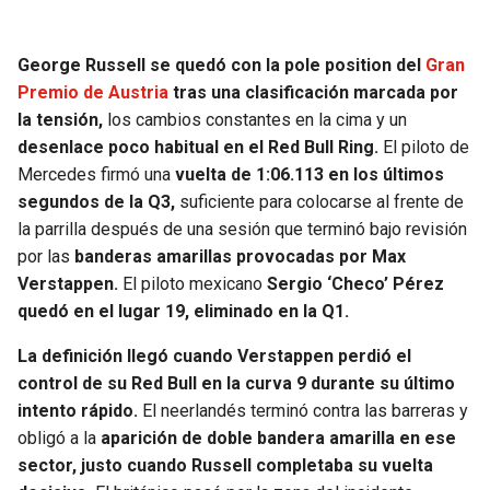
SEAHAWKS
PELICANS
George Russell se quedó con la pole position del
Gran
Premio de Austria
tras una clasificación marcada por
BEARS
SPURS
la tensión,
los cambios constantes en la cima y un
desenlace poco habitual en el Red Bull Ring.
El piloto de
LIONS
NUGGETS
Mercedes firmó una
vuelta de 1:06.113 en los últimos
segundos de la Q3,
suficiente para colocarse al frente de
PACKERS
TIMBERWOLVES
la parrilla después de una sesión que terminó bajo revisión
por las
banderas amarillas provocadas por Max
VIKINGS
THUNDER
Verstappen.
El piloto mexicano
Sergio ‘Checo’ Pérez
quedó en el lugar 19, eliminado en la Q1.
FALCONS
TRAIL BLAZERS
La definición llegó cuando Verstappen perdió el
control de su Red Bull en la curva 9 durante su último
PANTHERS
JAZZ
intento rápido.
El neerlandés terminó contra las barreras y
obligó a la
aparición de doble bandera amarilla en ese
SAINTS
sector, justo cuando Russell completaba su vuelta