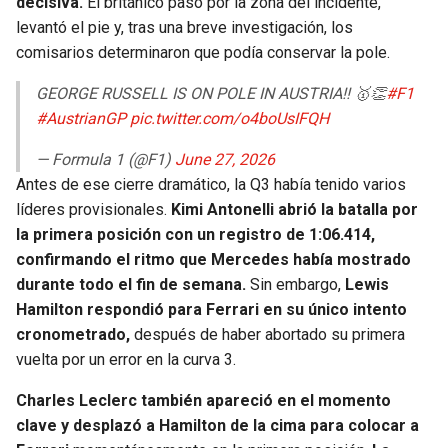
decisiva.
El británico pasó por la zona del incidente,
BUCCANEERS
levantó el pie y, tras una breve investigación, los
comisarios determinaron que podía conservar la pole.
GEORGE RUSSELL IS ON POLE IN AUSTRIA!! 🥇👏
#F1
#AustrianGP
pic.twitter.com/o4boUsIFQH
— Formula 1 (@F1)
June 27, 2026
Antes de ese cierre dramático, la Q3 había tenido varios
líderes provisionales.
Kimi Antonelli abrió la batalla por
la primera posición con un registro de 1:06.414,
confirmando el ritmo que Mercedes había mostrado
durante todo el fin de semana.
Sin embargo,
Lewis
Hamilton respondió para Ferrari en su único intento
cronometrado,
después de haber abortado su primera
vuelta por un error en la curva 3.
Charles Leclerc también apareció en el momento
clave y desplazó a Hamilton de la cima para colocar a