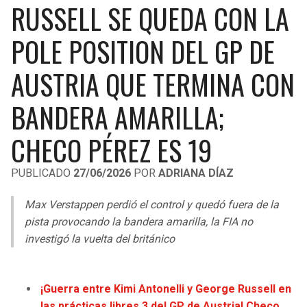
RUSSELL SE QUEDA CON LA
LIGA DE EXPANSIÓN MX
UEFA EUROPA LEAGUE
RAIDERS
CAVALIERS
POLE POSITION DEL GP DE
LEAGUES CUP
UEFA CONFERENCE LEAGUE
MLS
AUSTRIA QUE TERMINA CON
CHARGERS
PISTONS
COPA LIBERTADORES
BANDERA AMARILLA;
RAVENS
PACERS
COPA SUDAMERICANA
CHECO PÉREZ ES 19
BENGALS
BUCKS
LIGA BETPLAY
PUBLICADO
27/06/2026
POR
ADRIANA DÍAZ
BROWNS
HAWKS
OTRAS LIGAS
Max Verstappen perdió el control y quedó fuera de la
STEELERS
HORNETS
pista provocando la bandera amarilla, la FIA no
investigó la vuelta del británico
TEXANS
HEAT
COLTS
MAGIC
¡Guerra entre Kimi Antonelli y George Russell en
las prácticas libres 3 del GP de Austria! Checo