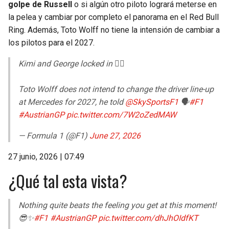
golpe de Russell
o si algún otro piloto logrará meterse en
la pelea y cambiar por completo el panorama en el Red Bull
Ring. Además, Toto Wolff no tiene la intensión de cambiar a
los pilotos para el 2027.
Kimi and George locked in 😮‍💨
Toto Wolff does not intend to change the driver line-up
at Mercedes for 2027, he told
@SkySportsF1
🗣️
#F1
#AustrianGP
pic.twitter.com/7W2oZedMAW
— Formula 1 (@F1)
June 27, 2026
27 junio, 2026 | 07:49
¿Qué tal esta vista?
Nothing quite beats the feeling you get at this moment!
😎✨
#F1
#AustrianGP
pic.twitter.com/dhJhOIdfKT