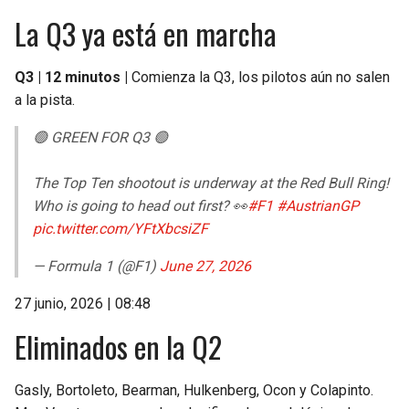
La Q3 ya está en marcha
Q3 | 12 minutos |
Comienza la Q3, los pilotos aún no salen
a la pista.
🟢 GREEN FOR Q3 🟢
The Top Ten shootout is underway at the Red Bull Ring!
Who is going to head out first? 👀
#F1
#AustrianGP
pic.twitter.com/YFtXbcsiZF
— Formula 1 (@F1)
June 27, 2026
27 junio, 2026 | 08:48
Eliminados en la Q2
Gasly, Bortoleto, Bearman, Hulkenberg, Ocon y Colapinto.