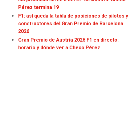
JAGUARS
WIZARDS
Pérez termina 19
F1: así queda la tabla de posiciones de pilotos y
TITANS
WARRIORS
constructores del Gran Premio de Barcelona
2026
COWBOYS
CLIPPERS
Gran Premio de Austria 2026 F1 en directo:
horario y dónde ver a Checo Pérez
GIANTS
LAKERS
EAGLES
SUNS
COMMANDERS
KINGS
CARDINALS
MAVERICKS
RAMS
ROCKETS
49ERS
GRIZZLIES