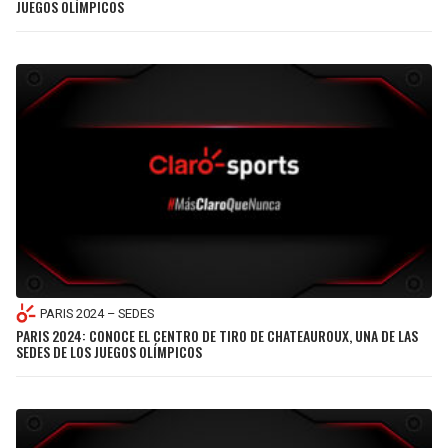
JUEGOS OLÍMPICOS
JAGUARS
WIZARDS
TITANS
WARRIORS
COWBOYS
CLIPPERS
GIANTS
LAKERS
EAGLES
SUNS
COMMANDERS
KINGS
PARIS 2024 – SEDES
CARDINALS
MAVERICKS
PARIS 2024: CONOCE EL CENTRO DE TIRO DE CHATEAUROUX, UNA DE LAS
SEDES DE LOS JUEGOS OLÍMPICOS
RAMS
ROCKETS
49ERS
GRIZZLIES