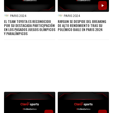
PARIS 2024
PARIS 2024
EL TEAM TOYOTA ES RECONOCIDO
RAYGUN SE DESPIDE DEL BREAKING
POR SU DESTACADA PARTICIPACIÓN
DE ALTO RENDIMIENTO TRAS SU
EN LOS PASADOS JUEGOS OLÍMPICOS
POLÉMICO BAILE EN PARIS 2024
Y PARALÍMPICOS