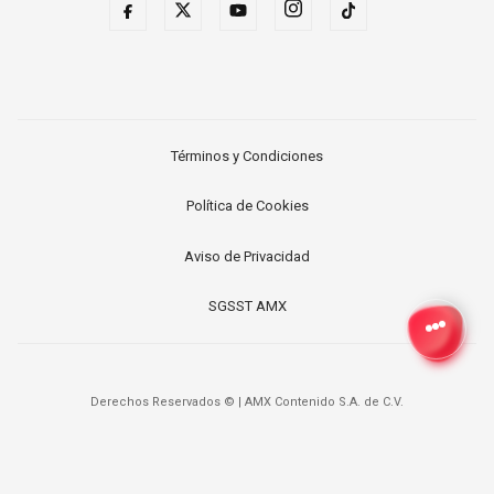
Términos y Condiciones
Política de Cookies
Aviso de Privacidad
SGSST AMX
Derechos Reservados ©
|
AMX Contenido S.A. de C.V.