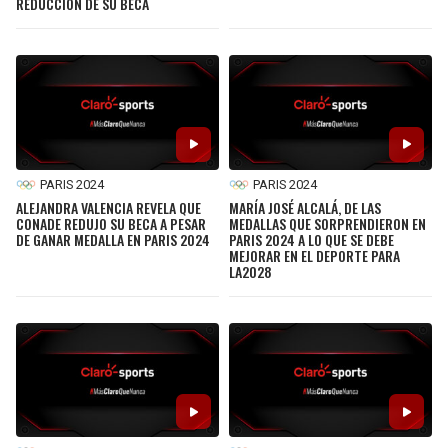
REDUCCIÓN DE SU BECA
PARIS 2024
PARIS 2024
ALEJANDRA VALENCIA REVELA QUE
MARÍA JOSÉ ALCALÁ, DE LAS
CONADE REDUJO SU BECA A PESAR
MEDALLAS QUE SORPRENDIERON EN
DE GANAR MEDALLA EN PARIS 2024
PARIS 2024 A LO QUE SE DEBE
MEJORAR EN EL DEPORTE PARA
LA2028