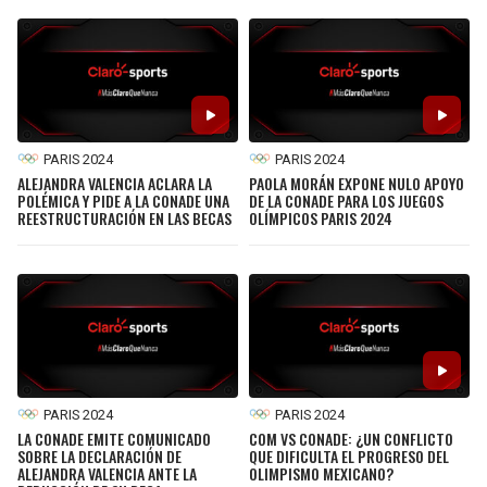
PARIS 2024
PARIS 2024
ALEJANDRA VALENCIA ACLARA LA
PAOLA MORÁN EXPONE NULO APOYO
POLÉMICA Y PIDE A LA CONADE UNA
DE LA CONADE PARA LOS JUEGOS
REESTRUCTURACIÓN EN LAS BECAS
OLÍMPICOS PARIS 2024
PARIS 2024
PARIS 2024
LA CONADE EMITE COMUNICADO
COM VS CONADE: ¿UN CONFLICTO
SOBRE LA DECLARACIÓN DE
QUE DIFICULTA EL PROGRESO DEL
ALEJANDRA VALENCIA ANTE LA
OLIMPISMO MEXICANO?