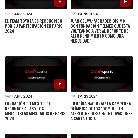
PARIS 2024
PARIS 2024
EL TEAM TOYOTA ES RECONOCIDO
JUAN CELAYA: "AGRADECIDÍSIMO
POR SU PARTICIPACIÓN EN PARIS
CON FUNDACIÓN TELMEX QUE ESTÁ
2024
VOLTEANDO A VER AL DEPORTE DE
ALTO RENDIMIENTO COMO UNA
NECESIDAD"
PARIS 2024
PARIS 2024
FUNDACIÓN TELMEX TELCEL
¡HEROÍNA NACIONAL! LA CAMPEONA
RECONOCE A LAS Y LOS
OLÍMPICA DE LOS 100M JULIEN
MEDALLISTAS MEXICANOS DE PARIS
ALFRED, REGRESA ENTRE OVACIONES
2024
A SANTA LUCÍA