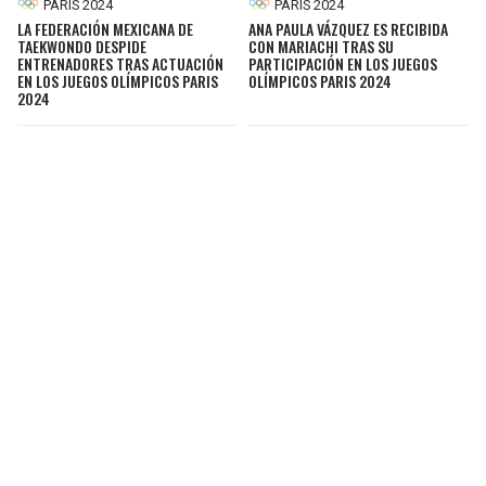
PARIS 2024
PARIS 2024
LA FEDERACIÓN MEXICANA DE
ANA PAULA VÁZQUEZ ES RECIBIDA
TAEKWONDO DESPIDE
CON MARIACHI TRAS SU
ENTRENADORES TRAS ACTUACIÓN
PARTICIPACIÓN EN LOS JUEGOS
EN LOS JUEGOS OLÍMPICOS PARIS
OLÍMPICOS PARIS 2024
2024