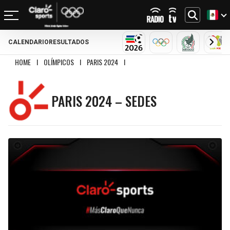
CALENDARIO
RESULTADOS
REGRESAR
REGRESAR
REGRESAR
REGRESAR
REGRESAR
REGRESAR
REGRESAR
REGRESAR
MUNDIAL 2026
OLÍMPICOS
SELECCIÓN
LIG
HOME
I
OLÍMPICOS
I
PARIS 2024
I
PARIS 2024 – SEDES
FÚTBOL
FÚTBOL INTERNACIONAL
MOTOR
NFL
NBA
BÉISBOL
OTROS DEPORTES
ACTUALIDAD
MUNDIAL 2026
CHAMPIONS LEAGUE
FÓRMULA 1
MEXICANO
CICLISMO
TENDENCIAS
PARIS 2024 – SEDES
BILLS
CELTICS
LIGA MX
LALIGA
NASCAR
MLB
TENIS
MÚSICA
DOLPHINS
NETS
SELECCIÓN MEXICANA
PREMIER LEAGUE
BOXEO
CINE Y TV
PATRIOTS
KNICKS
CONCACHAMPIONS
SERIE A
GOLF
VIDEOJUEGOS
JETS
76ERS
FÚTBOL DE ESTUFA
BUNDESLIGA
UFC
BRONCOS
RAPTORS
FÚTBOL FEMENIL
LIGUE 1
CHIEFS
BULLS