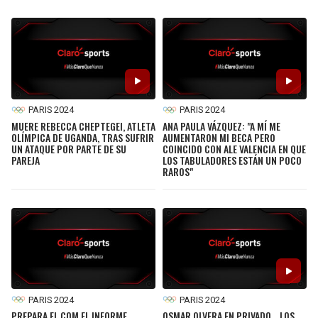
PARIS 2024
PARIS 2024
MUERE REBECCA CHEPTEGEI, ATLETA
ANA PAULA VÁZQUEZ: "A MÍ ME
OLÍMPICA DE UGANDA, TRAS SUFRIR
AUMENTARON MI BECA PERO
UN ATAQUE POR PARTE DE SU
COINCIDO CON ALE VALENCIA EN QUE
PAREJA
LOS TABULADORES ESTÁN UN POCO
RAROS"
PARIS 2024
PARIS 2024
PREPARA EL COM EL INFORME
OSMAR OLVERA EN PRIVADO... LOS