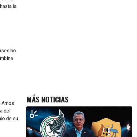
hasta la
 asesino
ombina
MÁS NOTICIAS
os Amos
a del
nio de su