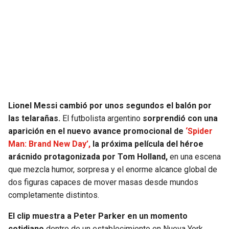
SEAHAWKS
PELICANS
BEARS
SPURS
LIONS
NUGGETS
PACKERS
TIMBERWOLVES
Lionel Messi cambió por unos segundos el balón por
las telarañas.
El futbolista argentino
sorprendió con una
VIKINGS
THUNDER
aparición en el nuevo avance promocional de
‘Spider
Man: Brand New Day’,
la próxima película del héroe
FALCONS
TRAIL BLAZERS
arácnido protagonizada por Tom Holland,
en una escena
que mezcla humor, sorpresa y el enorme alcance global de
PANTHERS
JAZZ
dos figuras capaces de mover masas desde mundos
completamente distintos.
SAINTS
El clip muestra a Peter Parker en un momento
cotidiano
dentro de un establecimiento en Nueva York,