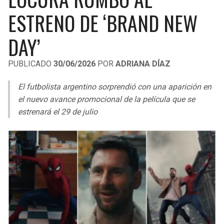
LIGA DE EXPANSIÓN MX
UEFA EUROPA LEAGUE
ESTRENO DE ‘BRAND NEW
RAIDERS
CAVALIERS
LEAGUES CUP
UEFA CONFERENCE LEAGUE
DAY’
MLS
CHARGERS
PISTONS
PUBLICADO
30/06/2026
POR
ADRIANA DÍAZ
COPA LIBERTADORES
RAVENS
PACERS
El futbolista argentino sorprendió con una aparición en
COPA SUDAMERICANA
el nuevo avance promocional de la película que se
BENGALS
BUCKS
estrenará el 29 de julio
LIGA BETPLAY
BROWNS
HAWKS
OTRAS LIGAS
STEELERS
HORNETS
TEXANS
HEAT
COLTS
MAGIC