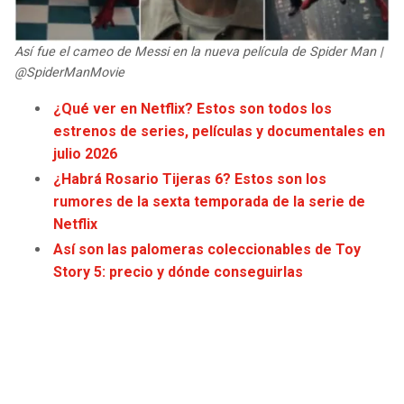
JAGUARS
WIZARDS
Así fue el cameo de Messi en la nueva película de Spider Man |
TITANS
WARRIORS
@SpiderManMovie
¿Qué ver en Netflix? Estos son todos los
COWBOYS
CLIPPERS
estrenos de series, películas y documentales en
julio 2026
GIANTS
LAKERS
¿Habrá Rosario Tijeras 6? Estos son los
rumores de la sexta temporada de la serie de
EAGLES
SUNS
Netflix
Así son las palomeras coleccionables de Toy
COMMANDERS
KINGS
Story 5: precio y dónde conseguirlas
CARDINALS
MAVERICKS
RAMS
ROCKETS
49ERS
GRIZZLIES