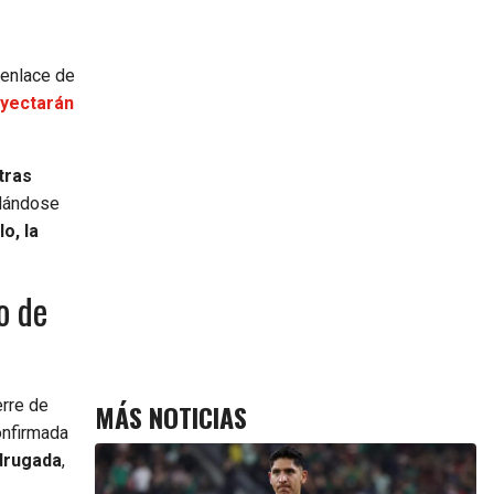
senlace de
oyectarán
tras
idándose
o, la
o de
erre de
MÁS NOTICIAS
onfirmada
adrugada
,