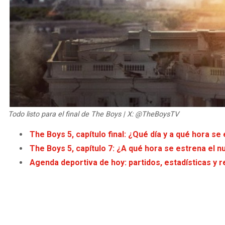
Todo listo para el final de The Boys | X: @TheBoysTV
The Boys 5, capítulo final: ¿Qué día y a qué hora se
The Boys 5, capítulo 7: ¿A qué hora se estrena el n
Agenda deportiva de hoy: partidos, estadísticas y r