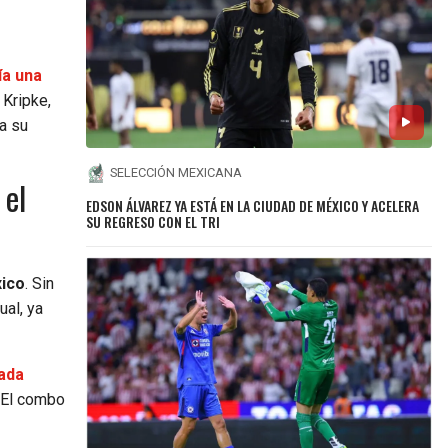
ía una
 Kripke,
a su
SELECCIÓN MEXICANA
 el
EDSON ÁLVAREZ YA ESTÁ EN LA CIUDAD DE MÉXICO Y ACELERA
SU REGRESO CON EL TRI
xico
. Sin
ual, ya
ada
El combo