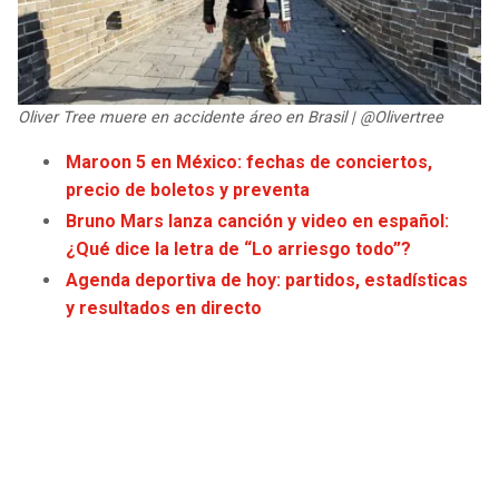
JAGUARS
WIZARDS
TITANS
WARRIORS
Oliver Tree muere en accidente áreo en Brasil | @Olivertree
COWBOYS
CLIPPERS
Maroon 5 en México: fechas de conciertos,
precio de boletos y preventa
GIANTS
LAKERS
Bruno Mars lanza canción y video en español:
¿Qué dice la letra de “Lo arriesgo todo”?
EAGLES
SUNS
Agenda deportiva de hoy: partidos, estadísticas
y resultados en directo
COMMANDERS
KINGS
CARDINALS
MAVERICKS
RAMS
ROCKETS
49ERS
GRIZZLIES