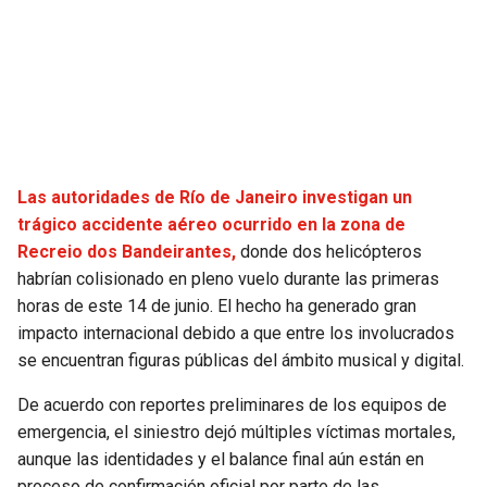
SEAHAWKS
PELICANS
BEARS
SPURS
LIONS
NUGGETS
Las autoridades de Río de Janeiro investigan un
PACKERS
TIMBERWOLVES
trágico accidente aéreo ocurrido en la zona de
Recreio dos Bandeirantes,
donde dos helicópteros
VIKINGS
THUNDER
habrían colisionado en pleno vuelo durante las primeras
horas de este 14 de junio. El hecho ha generado gran
FALCONS
TRAIL BLAZERS
impacto internacional debido a que entre los involucrados
se encuentran figuras públicas del ámbito musical y digital.
PANTHERS
JAZZ
De acuerdo con reportes preliminares de los equipos de
emergencia, el siniestro dejó múltiples víctimas mortales,
SAINTS
aunque las identidades y el balance final aún están en
proceso de confirmación oficial por parte de las