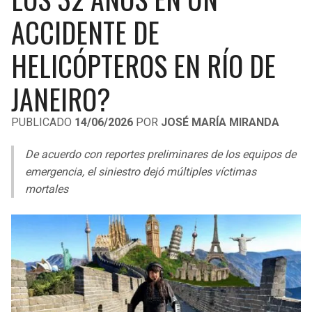
LIGA DE EXPANSIÓN MX
UEFA EUROPA LEAGUE
ACCIDENTE DE
RAIDERS
CAVALIERS
LEAGUES CUP
UEFA CONFERENCE LEAGUE
HELICÓPTEROS EN RÍO DE
MLS
CHARGERS
PISTONS
JANEIRO?
COPA LIBERTADORES
RAVENS
PACERS
PUBLICADO
14/06/2026
POR
JOSÉ MARÍA MIRANDA
COPA SUDAMERICANA
BENGALS
BUCKS
De acuerdo con reportes preliminares de los equipos de
LIGA BETPLAY
emergencia, el siniestro dejó múltiples víctimas
BROWNS
HAWKS
mortales
OTRAS LIGAS
STEELERS
HORNETS
TEXANS
HEAT
COLTS
MAGIC