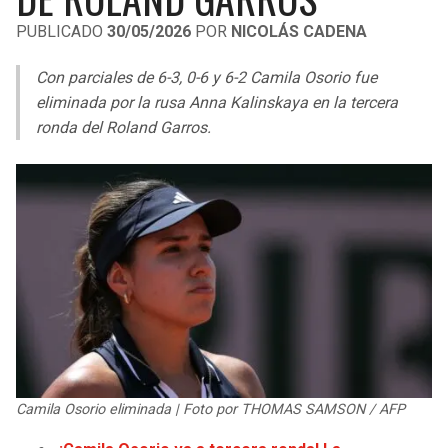
LIGA DE EXPANSIÓN MX
UEFA EUROPA LEAGUE
PUBLICADO
30/05/2026
POR
NICOLÁS CADENA
RAIDERS
CAVALIERS
LEAGUES CUP
UEFA CONFERENCE LEAGUE
Con parciales de 6-3, 0-6 y 6-2 Camila Osorio fue
MLS
eliminada por la rusa Anna Kalinskaya en la tercera
CHARGERS
PISTONS
ronda del Roland Garros.
COPA LIBERTADORES
RAVENS
PACERS
COPA SUDAMERICANA
BENGALS
BUCKS
LIGA BETPLAY
BROWNS
HAWKS
OTRAS LIGAS
STEELERS
HORNETS
TEXANS
HEAT
Camila Osorio eliminada | Foto por THOMAS SAMSON / AFP
COLTS
MAGIC