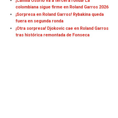
¡Camila Osorio va a tercera ronda! La
JAGUARS
WIZARDS
colombiana sigue firme en Roland Garros 2026
¡Sorpresa en Roland Garros! Rybakina queda
TITANS
WARRIORS
fuera en segunda ronda
¡Otra sorpresa! Djokovic cae en Roland Garros
COWBOYS
CLIPPERS
tras histórica remontada de Fonseca
GIANTS
LAKERS
EAGLES
SUNS
COMMANDERS
KINGS
CARDINALS
MAVERICKS
RAMS
ROCKETS
49ERS
GRIZZLIES