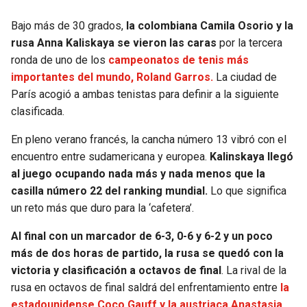
Bajo más de 30 grados,
la colombiana Camila Osorio y la
SEAHAWKS
PELICANS
rusa Anna Kaliskaya se vieron las caras
por la tercera
ronda de uno de los
campeonatos de tenis más
BEARS
SPURS
importantes del mundo, Roland Garros.
La ciudad de
París acogió a ambas tenistas para definir a la siguiente
LIONS
NUGGETS
clasificada.
PACKERS
TIMBERWOLVES
En pleno verano francés, la cancha número 13 vibró con el
encuentro entre sudamericana y europea.
Kalinskaya llegó
VIKINGS
THUNDER
al juego ocupando nada más y nada menos que la
casilla número 22 del ranking mundial.
Lo que significa
FALCONS
TRAIL BLAZERS
un reto más que duro para la ‘cafetera’.
Al final con un marcador de 6-3, 0-6 y 6-2 y un poco
PANTHERS
JAZZ
más de dos horas de partido, la rusa se quedó con la
victoria y clasificación a octavos de final
. La rival de la
SAINTS
rusa en octavos de final saldrá del enfrentamiento entre
la
estadounidense Coco Gauff y la austriaca Anastasia