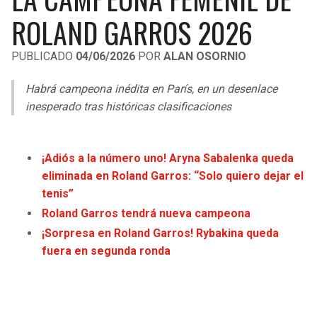
LIGA DE EXPANSIÓN MX
UEFA EUROPA LEAGUE
ROLAND GARROS 2026
RAIDERS
CAVALIERS
LEAGUES CUP
UEFA CONFERENCE LEAGUE
PUBLICADO
04/06/2026
POR
ALAN OSORNIO
MLS
CHARGERS
PISTONS
Habrá campeona inédita en París, en un desenlace
COPA LIBERTADORES
inesperado tras históricas clasificaciones
RAVENS
PACERS
COPA SUDAMERICANA
BENGALS
BUCKS
¡Adiós a la número uno! Aryna Sabalenka queda
LIGA BETPLAY
eliminada en Roland Garros: “Solo quiero dejar el
BROWNS
HAWKS
tenis”
OTRAS LIGAS
Roland Garros tendrá nueva campeona
STEELERS
HORNETS
¡Sorpresa en Roland Garros! Rybakina queda
fuera en segunda ronda
TEXANS
HEAT
COLTS
MAGIC