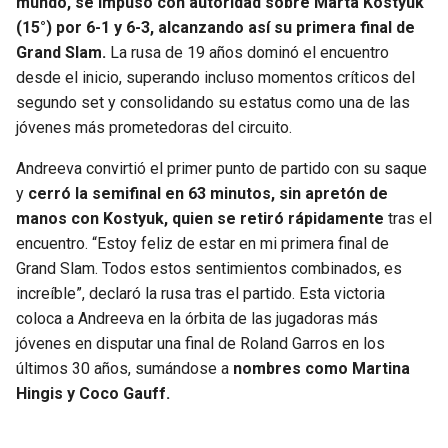
mundo, se impuso con autoridad sobre Marta Kostyuk
(15°) por 6-1 y 6-3, alcanzando así su primera final de
SEAHAWKS
PELICANS
Grand Slam.
La rusa de 19 años dominó el encuentro
desde el inicio, superando incluso momentos críticos del
BEARS
SPURS
segundo set y consolidando su estatus como una de las
jóvenes más prometedoras del circuito.
LIONS
NUGGETS
Andreeva convirtió el primer punto de partido con su saque
y
cerró la semifinal en 63 minutos, sin apretón de
PACKERS
TIMBERWOLVES
manos con Kostyuk, quien se retiró rápidamente
tras el
encuentro. “Estoy feliz de estar en mi primera final de
VIKINGS
THUNDER
Grand Slam. Todos estos sentimientos combinados, es
increíble”, declaró la rusa tras el partido. Esta victoria
FALCONS
TRAIL BLAZERS
coloca a Andreeva en la órbita de las jugadoras más
jóvenes en disputar una final de Roland Garros en los
PANTHERS
JAZZ
últimos 30 años, sumándose a
nombres como Martina
Hingis y Coco Gauff.
SAINTS