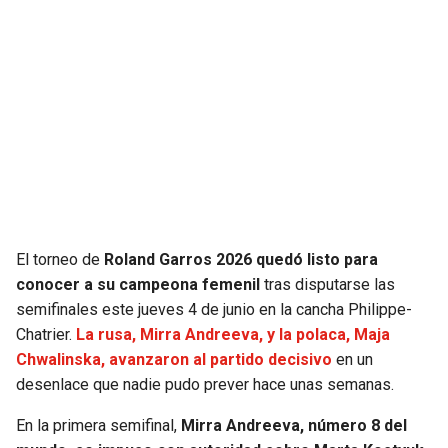
JAGUARS
WIZARDS
TITANS
WARRIORS
COWBOYS
CLIPPERS
GIANTS
LAKERS
EAGLES
SUNS
El torneo de
Roland Garros 2026 quedó listo para
COMMANDERS
KINGS
conocer a su campeona femenil
tras disputarse las
semifinales este jueves 4 de junio en la cancha Philippe-
CARDINALS
MAVERICKS
Chatrier.
La rusa, Mirra Andreeva, y la polaca, Maja
Chwalinska, avanzaron al partido decisivo
en un
RAMS
ROCKETS
desenlace que nadie pudo prever hace unas semanas.
En la primera semifinal,
Mirra Andreeva, número 8 del
49ERS
GRIZZLIES