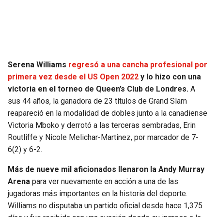
SEAHAWKS
PELICANS
BEARS
SPURS
Serena Williams
regresó a una cancha profesional por
LIONS
NUGGETS
primera vez desde el US Open 2022
y lo hizo con una
victoria en el torneo de Queen’s Club de Londres.
A
PACKERS
TIMBERWOLVES
sus 44 años, la ganadora de 23 títulos de Grand Slam
reapareció en la modalidad de dobles junto a la canadiense
VIKINGS
THUNDER
Victoria Mboko y derrotó a las terceras sembradas, Erin
Routliffe y Nicole Melichar-Martinez, por marcador de 7-
FALCONS
TRAIL BLAZERS
6(2) y 6-2.
Más de nueve mil aficionados llenaron la Andy Murray
PANTHERS
JAZZ
Arena
para ver nuevamente en acción a una de las
jugadoras más importantes en la historia del deporte.
SAINTS
Williams no disputaba un partido oficial desde hace 1,375