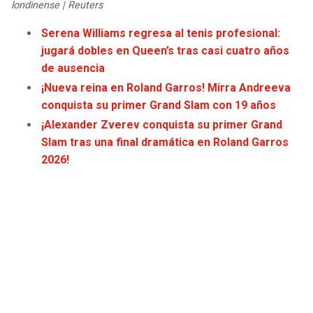
londinense | Reuters
JAGUARS
WIZARDS
Serena Williams regresa al tenis profesional:
TITANS
WARRIORS
jugará dobles en Queen’s tras casi cuatro años
de ausencia
COWBOYS
CLIPPERS
¡Nueva reina en Roland Garros! Mirra Andreeva
conquista su primer Grand Slam con 19 años
GIANTS
LAKERS
¡Alexander Zverev conquista su primer Grand
Slam tras una final dramática en Roland Garros
EAGLES
SUNS
2026!
COMMANDERS
KINGS
CARDINALS
MAVERICKS
RAMS
ROCKETS
49ERS
GRIZZLIES