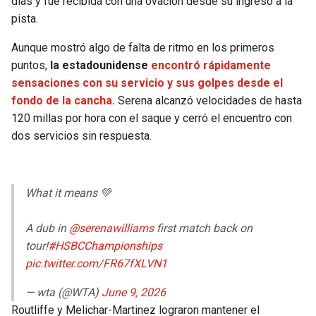
días y fue recibida con una ovación desde su ingreso a la
BUCCANEERS
pista.
Aunque mostró algo de falta de ritmo en los primeros
puntos,
la estadounidense
encontró rápidamente
sensaciones con su servicio y sus golpes desde el
fondo de la cancha.
Serena alcanzó velocidades de hasta
120 millas por hora con el saque y cerró el encuentro con
dos servicios sin respuesta.
What it means 💚
A dub in
@serenawilliams
first match back on
tour!
#HSBCChampionships
pic.twitter.com/FR67fXLVN1
— wta (@WTA)
June 9, 2026
Routliffe y Melichar-Martinez lograron mantener el