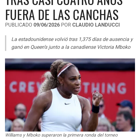
LIGA DE EXPANSIÓN MX
UEFA EUROPA LEAGUE
FUERA DE LAS CANCHAS
RAIDERS
CAVALIERS
LEAGUES CUP
UEFA CONFERENCE LEAGUE
PUBLICADO
09/06/2026
POR
CLAUDIO LANDUCCI
MLS
CHARGERS
PISTONS
La estadounidense volvió tras 1,375 días de ausencia y
COPA LIBERTADORES
ganó en Queen’s junto a la canadiense Victoria Mboko
RAVENS
PACERS
COPA SUDAMERICANA
BENGALS
BUCKS
LIGA BETPLAY
BROWNS
HAWKS
OTRAS LIGAS
STEELERS
HORNETS
TEXANS
HEAT
COLTS
MAGIC
Williams y Mboko superaron la primera ronda del torneo