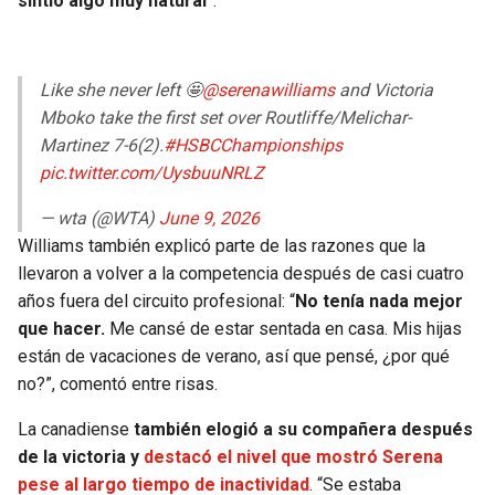
sintió algo muy natural
”.
Like she never left 🤩
@serenawilliams
and Victoria
Mboko take the first set over Routliffe/Melichar-
Martinez 7-6(2).
#HSBCChampionships
pic.twitter.com/UysbuuNRLZ
— wta (@WTA)
June 9, 2026
Williams también explicó parte de las razones que la
llevaron a volver a la competencia después de casi cuatro
años fuera del circuito profesional: “
No tenía nada mejor
que hacer.
Me cansé de estar sentada en casa. Mis hijas
están de vacaciones de verano, así que pensé, ¿por qué
no?”, comentó entre risas.
La canadiense
también elogió a su compañera después
de la victoria y
destacó el nivel que mostró Serena
pese al largo tiempo de inactividad
. “Se estaba