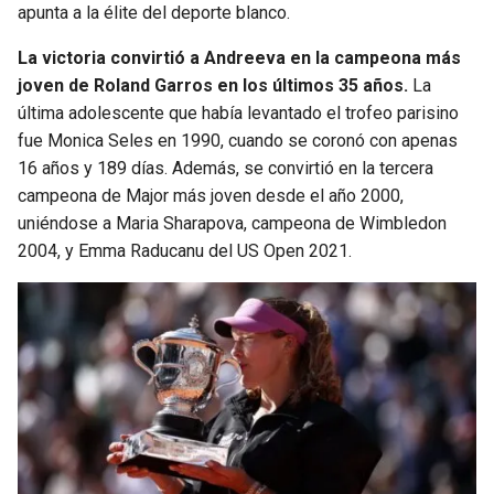
apunta a la élite del deporte blanco.
SEAHAWKS
PELICANS
La victoria convirtió a Andreeva en la campeona más
joven de Roland Garros en los últimos 35 años.
La
BEARS
SPURS
última adolescente que había levantado el trofeo parisino
fue Monica Seles en 1990, cuando se coronó con apenas
LIONS
NUGGETS
16 años y 189 días. Además, se convirtió en la tercera
campeona de Major más joven desde el año 2000,
PACKERS
TIMBERWOLVES
uniéndose a Maria Sharapova, campeona de Wimbledon
2004, y Emma Raducanu del US Open 2021.
VIKINGS
THUNDER
FALCONS
TRAIL BLAZERS
PANTHERS
JAZZ
SAINTS