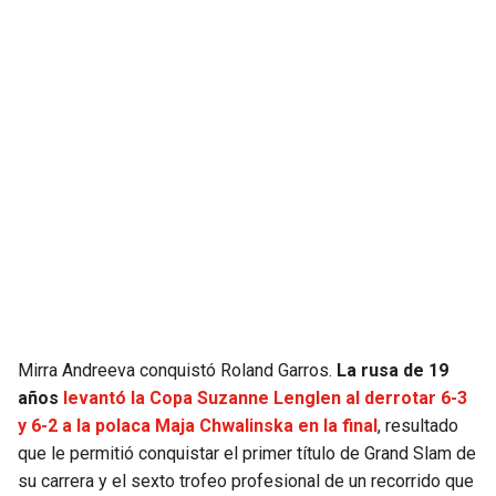
JAGUARS
WIZARDS
TITANS
WARRIORS
COWBOYS
CLIPPERS
GIANTS
LAKERS
EAGLES
SUNS
COMMANDERS
KINGS
CARDINALS
MAVERICKS
Mirra Andreeva conquistó Roland Garros.
La rusa de 19
años
levantó la Copa Suzanne Lenglen al derrotar 6-3
RAMS
ROCKETS
y 6-2 a la polaca Maja Chwalinska en la final
, resultado
que le permitió conquistar el primer título de Grand Slam de
su carrera y el sexto trofeo profesional de un recorrido que
49ERS
GRIZZLIES