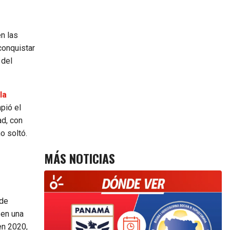
n las
conquistar
 del
la
pió el
ad, con
o soltó.
MÁS NOTICIAS
 de
 en una
en 2020,