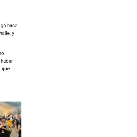
egó hace
alle, y
no
e haber
a que