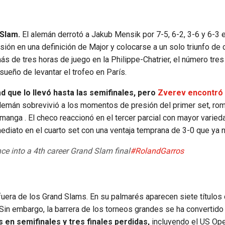
 Slam.
El alemán derrotó a Jakub Mensik por 7-5, 6-2, 3-6 y 6-3 e
sión en una definición de Major y colocarse a un solo triunfo de 
más de tres horas de juego en la Philippe-Chatrier, el número tres
sueño de levantar el trofeo en París.
 que lo llevó hasta las semifinales, pero
Zverev encontró 
 alemán sobrevivió a los momentos de presión del primer set, rom
nga . El checo reaccionó en el tercer parcial con mayor varied
ediato en el cuarto set con una ventaja temprana de 3-0 que ya n
e into a 4th career Grand Slam final
#RolandGarros
uera de los Grand Slams. En su palmarés aparecen siete títulos
Sin embargo, la barrera de los torneos grandes se ha convertido
 en semifinales y tres finales perdidas,
incluyendo el US Op