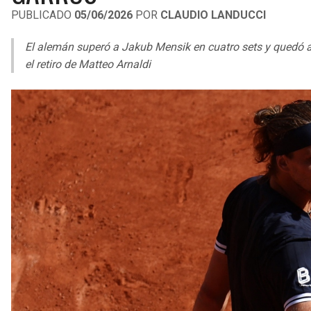
PUBLICADO
05/06/2026
POR
CLAUDIO LANDUCCI
El alemán superó a Jakub Mensik en cuatro sets y quedó a u
el retiro de Matteo Arnaldi