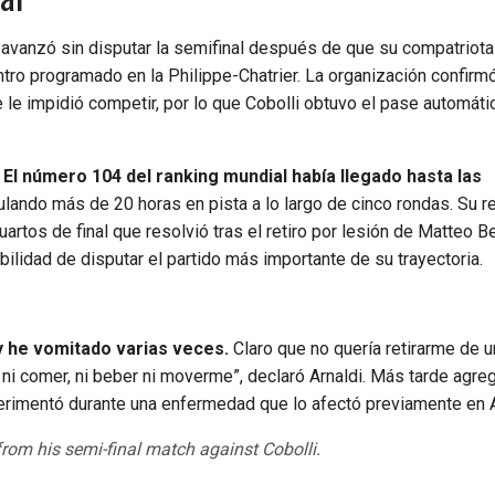
no avanzó sin disputar la semifinal después de que su compatriot
ntro programado en la Philippe-Chatrier. La organización confirm
le impidió competir, por lo que Cobolli obtuvo el pase automátic
El número 104 del ranking mundial había llegado hasta las
ando más de 20 horas en pista a lo largo de cinco rondas. Su r
rtos de final que resolvió tras el retiro por lesión de Matteo Ber
bilidad de disputar el partido más importante de su trayectoria.
y he vomitado varias veces.
Claro que no quería retirarme de u
 ni comer, ni beber ni moverme”, declaró Arnaldi. Más tarde agre
experimentó durante una enfermedad que lo afectó previamente en 
 from his semi-final match against Cobolli.