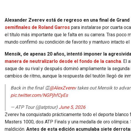
Alexander Zverev está de regreso en una final de Grand
semifinales de Roland Garros
para instalarse por cuarta oca
el título más importante que le falta en su carrera. Tras poco 
mundo confirmó su condición de favorito y mantuvo intacto el 
Mensik, de apenas 20 años, intentó imponer la agresividad
manera de neutralizarlo desde el fondo de la cancha
. El
saque de su rival y después dominó ampliamente la segunda ma
cambios de ritmo, aunque la respuesta del teutón llegó de inm
Back in the final 👏
@AlexZverev
takes out Mensik to advanc
pic.twitter.com/NGPjhfCyEs
— ATP Tour (@atptour)
June 5, 2026
Zverev ha conquistado prácticamente todo el deporte blanco f
Masters 1000, dos ATP Finals y una medalla de oro olímpica. 
maldición.
Antes de esta edición acumulaba siete derrotas