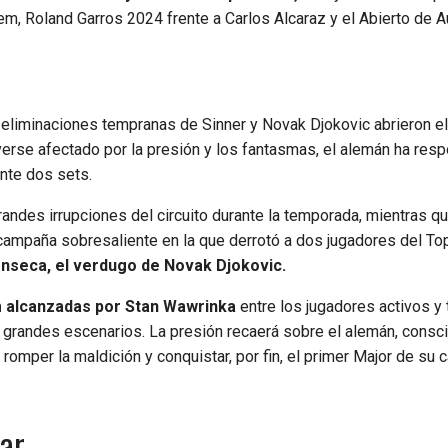
m, Roland Garros 2024 frente a Carlos Alcaraz y el Abierto de Au
eliminaciones tempranas de Sinner y Novak Djokovic abrieron el
verse afectado por la presión y los fantasmas, el alemán ha res
ente dos sets.
grandes irrupciones del circuito durante la temporada, mientras q
campaña sobresaliente en la que derrotó a dos jugadores del To
nseca, el verdugo de Novak Djokovic.
am alcanzadas por Stan Wawrinka
entre los jugadores activos y 
 grandes escenarios. La presión recaerá sobre el alemán, consc
omper la maldición y conquistar, por fin, el primer Major de su c
gar