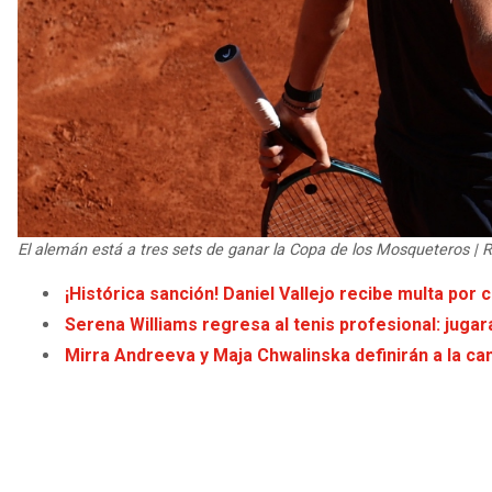
El alemán está a tres sets de ganar la Copa de los Mosqueteros | 
¡Histórica sanción! Daniel Vallejo recibe multa po
Serena Williams regresa al tenis profesional: juga
Mirra Andreeva y Maja Chwalinska definirán a la c