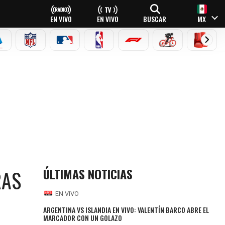
EN VIVO
EN VIVO
BUSCAR
MX
EAGUE
ERIE A
NFL
MLB
NBA
FÓRMULA 1
CICLISMO
BOXEO
ÚLTIMAS NOTICIAS
RAS
EN VIVO
ARGENTINA VS ISLANDIA EN VIVO: VALENTÍN BARCO ABRE EL
MARCADOR CON UN GOLAZO