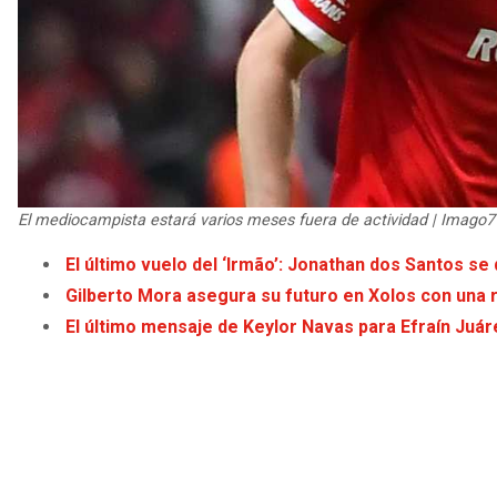
El mediocampista estará varios meses fuera de actividad | Imago7
El último vuelo del ‘Irmão’: Jonathan dos Santos se
Gilberto Mora asegura su futuro en Xolos con una 
El último mensaje de Keylor Navas para Efraín Juár