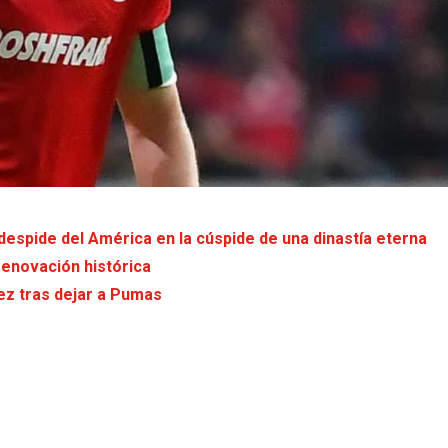
 despide del América en la cúspide de una dinastía eterna
renovación histórica
ez tras dejar a Pumas