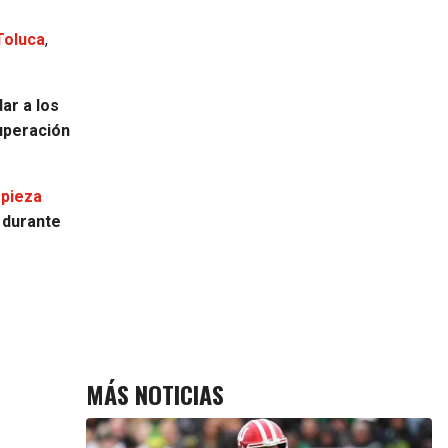
Toluca
,
dar a los
uperación
 pieza
 durante
MÁS NOTICIAS