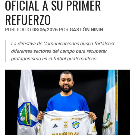
OFICIAL A SU PRIMER
LIGA DE EXPANSIÓN MX
UEFA EUROPA LEAGUE
REFUERZO
RAIDERS
CAVALIERS
LEAGUES CUP
UEFA CONFERENCE LEAGUE
PUBLICADO
08/06/2026
POR
GASTÓN NININ
MLS
CHARGERS
PISTONS
La directiva de Comunicaciones busca fortalecer
COPA LIBERTADORES
RAVENS
PACERS
diferentes sectores del campo para recuperar
COPA SUDAMERICANA
protagonismo en el fútbol guatemalteco.
BENGALS
BUCKS
LIGA BETPLAY
BROWNS
HAWKS
OTRAS LIGAS
STEELERS
HORNETS
TEXANS
HEAT
COLTS
MAGIC