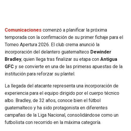
SEAHAWKS
PELICANS
BEARS
SPURS
Comunicaciones
comenzó a planificar la próxima
temporada con la confirmación de su primer fichaje para el
LIONS
NUGGETS
Torneo Apertura 2026. El club crema anunció la
incorporación del delantero guatemalteco
Dewinder
PACKERS
TIMBERWOLVES
Bradley
, quien llega tras finalizar su etapa con
Antigua
GFC
y se convierte en una de las primeras apuestas de la
VIKINGS
THUNDER
institución para reforzar su plantel.
La llegada del atacante representa una incorporación de
FALCONS
TRAIL BLAZERS
experiencia para el equipo dirigido por el cuerpo técnico
albo. Bradley, de 32 años, conoce bien el fútbol
PANTHERS
JAZZ
guatemalteco y ha sido protagonista en diferentes
campañas de la Liga Nacional, consolidándose como un
SAINTS
futbolista con recorrido en la máxima categoría.