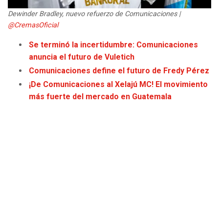
JAGUARS
WIZARDS
Dewinder Bradley, nuevo refuerzo de Comunicaciones |
@CremasOficial
TITANS
WARRIORS
Se terminó la incertidumbre: Comunicaciones
anuncia el futuro de Vuletich
COWBOYS
CLIPPERS
Comunicaciones define el futuro de Fredy Pérez
¡De Comunicaciones al Xelajú MC! El movimiento
GIANTS
LAKERS
más fuerte del mercado en Guatemala
EAGLES
SUNS
COMMANDERS
KINGS
CARDINALS
MAVERICKS
RAMS
ROCKETS
49ERS
GRIZZLIES