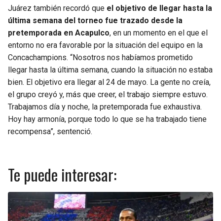
Juárez también recordó que
el objetivo de llegar hasta la
SEAHAWKS
PELICANS
última semana del torneo fue trazado desde la
pretemporada en Acapulco
, en un momento en el que el
entorno no era favorable por la situación del equipo en la
BEARS
SPURS
Concachampions. “Nosotros nos habíamos prometido
llegar hasta la última semana, cuando la situación no estaba
LIONS
NUGGETS
bien. El objetivo era llegar al 24 de mayo. La gente no creía,
el grupo creyó y, más que creer, el trabajo siempre estuvo.
PACKERS
TIMBERWOLVES
Trabajamos día y noche, la pretemporada fue exhaustiva.
Hoy hay armonía, porque todo lo que se ha trabajado tiene
VIKINGS
THUNDER
recompensa”, sentenció.
FALCONS
TRAIL BLAZERS
Te puede interesar:
PANTHERS
JAZZ
SAINTS