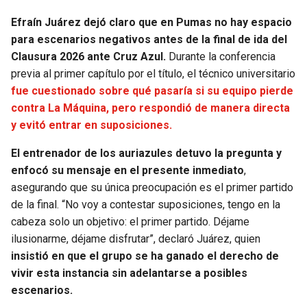
JAGUARS
WIZARDS
Efraín Juárez dejó claro que en Pumas no hay espacio
para escenarios negativos antes de la final de ida del
TITANS
WARRIORS
Clausura 2026 ante Cruz Azul.
Durante la conferencia
previa al primer capítulo por el título, el técnico universitario
COWBOYS
CLIPPERS
fue cuestionado sobre qué pasaría si su equipo pierde
contra La Máquina, pero respondió de manera directa
GIANTS
LAKERS
y evitó entrar en suposiciones.
El entrenador de los auriazules detuvo la pregunta y
EAGLES
SUNS
enfocó su mensaje en el presente inmediato
,
asegurando que su única preocupación es el primer partido
COMMANDERS
KINGS
de la final. “No voy a contestar suposiciones, tengo en la
cabeza solo un objetivo: el primer partido. Déjame
CARDINALS
MAVERICKS
ilusionarme, déjame disfrutar”, declaró Juárez, quien
insistió en que el grupo se ha ganado el derecho de
RAMS
ROCKETS
vivir esta instancia sin adelantarse a posibles
escenarios.
49ERS
GRIZZLIES