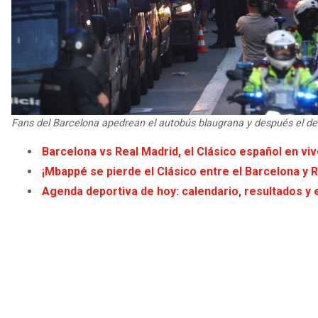
Fans del Barcelona apedrean el autobús blaugrana y después el del
Barcelona vs Real Madrid, el Clásico español en vi
¡Mbappé se pierde el Clásico entre el Barcelona y R
Agenda deportiva de hoy: calendario, resultados y 