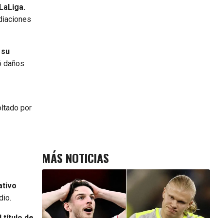
LaLiga.
diaciones
 su
ó daños
ltado por
MÁS NOTICIAS
ativo
dio.
 título de