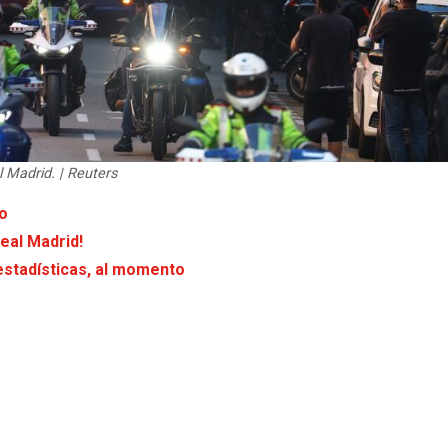
 Madrid. | Reuters
vo
eal Madrid!
estadísticas, al momento