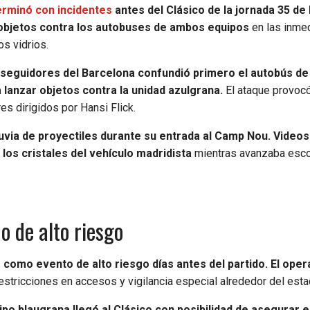
erminó con incidentes
antes del Clásico de la jornada 35 de 
s objetos contra los autobuses de ambos equipos
en las inme
os vidrios.
 seguidores del Barcelona confundió primero el autobús de
lanzar objetos contra la unidad azulgrana.
El ataque provoc
es dirigidos por Hansi Flick.
lluvia de proyectiles durante su entrada al Camp Nou. Videos
os cristales del vehículo madridista
mientras avanzaba esco
o de alto riesgo
 como evento de alto riesgo días antes del partido. El oper
estricciones en accesos y vigilancia especial alrededor del esta
ipo blaugrana llegó al Clásico con posibilidad de asegurar el