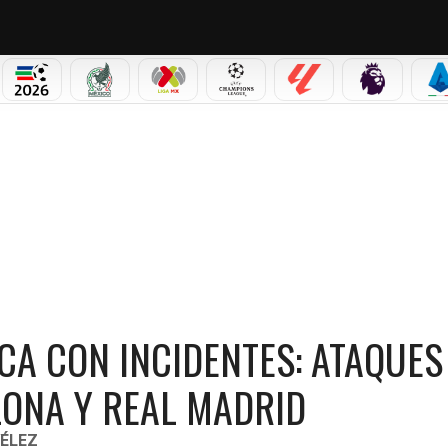
PICOS
MUNDIAL 2026
SELECCIÓN MEXICANA
LIGA MX
CHAMPIONS LEAGUE
LALIGA
PREMIER L
S
ES: ATAQUES A LOS AUTOBUSES DEL BARCELONA Y REAL MADRID
CA CON INCIDENTES: ATAQUES
ONA Y REAL MADRID
ÉLEZ