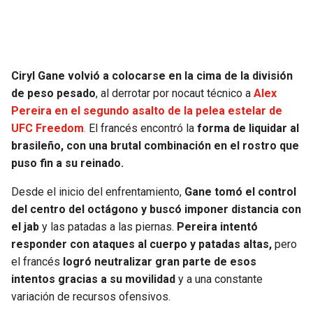
SEAHAWKS
PELICANS
BEARS
SPURS
Ciryl Gane volvió a colocarse en la cima de la división
de peso pesado
, al derrotar por nocaut técnico a
Alex
LIONS
NUGGETS
Pereira en el segundo asalto de la pelea estelar de
UFC Freedom
.
El francés encontró la
forma de liquidar al
PACKERS
TIMBERWOLVES
brasileño, con una brutal combinación en el rostro que
puso fin a su reinado.
VIKINGS
THUNDER
Desde el inicio del enfrentamiento,
Gane tomó el control
FALCONS
TRAIL BLAZERS
del centro del octágono y buscó imponer distancia con
el jab
y las patadas a las piernas.
Pereira intentó
responder con ataques al cuerpo y patadas altas,
pero
PANTHERS
JAZZ
el francés
logró neutralizar gran parte de esos
intentos gracias a su movilidad
y a una constante
SAINTS
variación de recursos ofensivos.