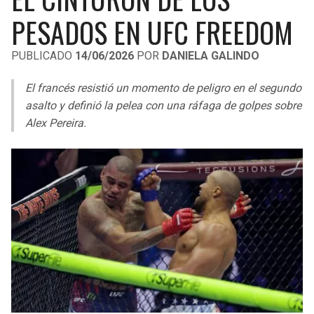
LIGA DE EXPANSIÓN MX
UEFA EUROPA LEAGUE
PESADOS EN UFC FREEDOM
RAIDERS
CAVALIERS
LEAGUES CUP
UEFA CONFERENCE LEAGUE
PUBLICADO
14/06/2026
POR
DANIELA GALINDO
MLS
CHARGERS
PISTONS
El francés resistió un momento de peligro en el segundo
COPA LIBERTADORES
asalto y definió la pelea con una ráfaga de golpes sobre
RAVENS
PACERS
Alex Pereira.
COPA SUDAMERICANA
BENGALS
BUCKS
LIGA BETPLAY
BROWNS
HAWKS
OTRAS LIGAS
STEELERS
HORNETS
TEXANS
HEAT
COLTS
MAGIC