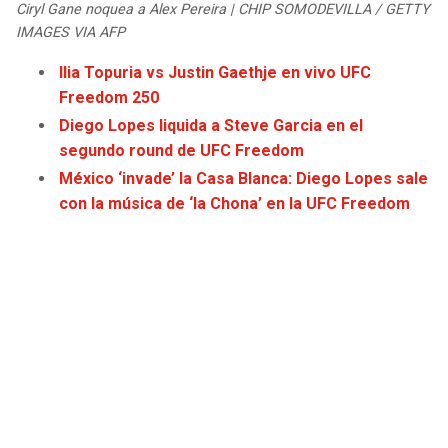
Ciryl Gane noquea a Alex Pereira | CHIP SOMODEVILLA / GETTY
JAGUARS
WIZARDS
IMAGES VIA AFP
TITANS
WARRIORS
Ilia Topuria vs Justin Gaethje en vivo UFC
Freedom 250
COWBOYS
CLIPPERS
Diego Lopes liquida a Steve Garcia en el
segundo round de UFC Freedom
GIANTS
LAKERS
México ‘invade’ la Casa Blanca: Diego Lopes sale
con la música de ‘la Chona’ en la UFC Freedom
EAGLES
SUNS
COMMANDERS
KINGS
CARDINALS
MAVERICKS
RAMS
ROCKETS
49ERS
GRIZZLIES