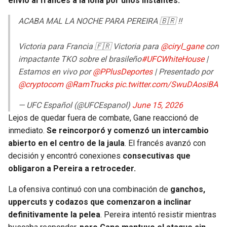
envió al francés a la lona por unos instantes.
ACABA MAL LA NOCHE PARA PEREIRA 🇧🇷 ‼️
Victoria para Francia 🇫🇷 Victoria para
@ciryl_gane
con
impactante TKO sobre el brasileño
#UFCWhiteHouse
|
Estamos en vivo por
@PPlusDeportes
| Presentado por
@cryptocom
@RamTrucks
pic.twitter.com/SwuDAosiBA
— UFC Español (@UFCEspanol)
June 15, 2026
Lejos de quedar fuera de combate, Gane reaccionó de
inmediato.
Se reincorporó y comenzó un intercambio
abierto en el centro de la jaula
. El francés avanzó con
decisión y encontró conexiones
consecutivas que
obligaron a Pereira a retroceder.
La ofensiva continuó con una combinación de
ganchos,
uppercuts y codazos que comenzaron a inclinar
definitivamente la pelea
. Pereira intentó resistir mientras