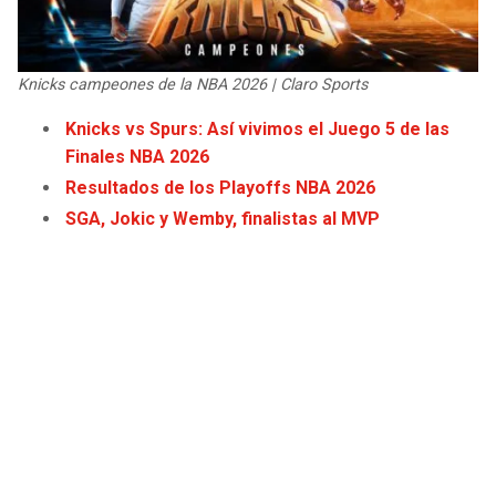
JAGUARS
WIZARDS
TITANS
WARRIORS
Knicks campeones de la NBA 2026 | Claro Sports
Knicks vs Spurs: Así vivimos el Juego 5 de las
COWBOYS
CLIPPERS
Finales NBA 2026
Resultados de los Playoffs NBA 2026
GIANTS
LAKERS
SGA, Jokic y Wemby, finalistas al MVP
EAGLES
SUNS
COMMANDERS
KINGS
CARDINALS
MAVERICKS
RAMS
ROCKETS
49ERS
GRIZZLIES