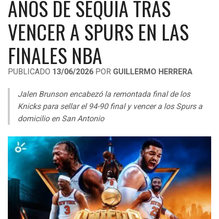
AÑOS DE SEQUÍA TRAS
LIGA DE EXPANSIÓN MX
UEFA EUROPA LEAGUE
VENCER A SPURS EN LAS
RAIDERS
CAVALIERS
LEAGUES CUP
UEFA CONFERENCE LEAGUE
FINALES NBA
MLS
CHARGERS
PISTONS
PUBLICADO
13/06/2026
POR
GUILLERMO HERRERA
COPA LIBERTADORES
RAVENS
PACERS
Jalen Brunson encabezó la remontada final de los
COPA SUDAMERICANA
BENGALS
BUCKS
Knicks para sellar el 94-90 final y vencer a los Spurs a
LIGA BETPLAY
domicilio en San Antonio
BROWNS
HAWKS
OTRAS LIGAS
STEELERS
HORNETS
TEXANS
HEAT
COLTS
MAGIC