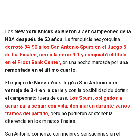
SEAHAWKS
PELICANS
BEARS
SPURS
Los
New York Knicks volvieron a ser campeones de la
NBA después de 53 años.
La franquicia neoyorquina
LIONS
NUGGETS
derrotó 94-90 a los San Antonio Spurs en el Juego 5
de las Finales, cerró la serie 4-1 y conquistó el título
PACKERS
TIMBERWOLVES
en el Frost Bank Center,
en una noche marcada por
una
remontada en el último cuarto.
VIKINGS
THUNDER
El
equipo de Nueva York llegó a San Antonio con
ventaja de 3-1 en la serie
y con la posibilidad de definir
FALCONS
TRAIL BLAZERS
el campeonato fuera de casa.
Los Spurs, obligados a
ganar para seguir con vida, dominaron durante varios
PANTHERS
JAZZ
tramos del partido,
pero no pudieron sostener la
diferencia en los minutos finales.
SAINTS
San Antonio comenzó con mejores sensaciones en el