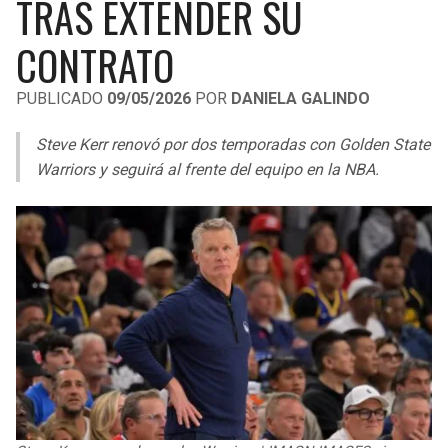
TRAS EXTENDER SU
LIGA DE EXPANSIÓN MX
UEFA EUROPA LEAGUE
CONTRATO
RAIDERS
CAVALIERS
LEAGUES CUP
UEFA CONFERENCE LEAGUE
PUBLICADO
09/05/2026
POR
DANIELA GALINDO
MLS
CHARGERS
PISTONS
Steve Kerr renovó por dos temporadas con Golden State
COPA LIBERTADORES
RAVENS
PACERS
Warriors y seguirá al frente del equipo en la NBA.
COPA SUDAMERICANA
BENGALS
BUCKS
LIGA BETPLAY
BROWNS
HAWKS
OTRAS LIGAS
STEELERS
HORNETS
TEXANS
HEAT
COLTS
MAGIC