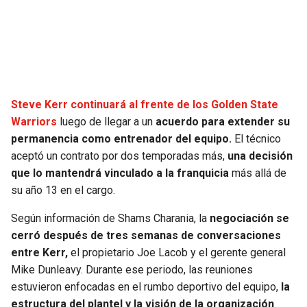
SEAHAWKS
PELICANS
BEARS
SPURS
LIONS
NUGGETS
Steve Kerr continuará al frente de los Golden State
Warriors
luego de llegar a un
acuerdo para extender su
PACKERS
TIMBERWOLVES
permanencia como entrenador del equipo.
El técnico
aceptó un contrato por dos temporadas más,
una decisión
VIKINGS
THUNDER
que lo mantendrá vinculado a la franquicia
más allá de
su año 13 en el cargo.
FALCONS
TRAIL BLAZERS
Según información de Shams Charania, la
negociación se
cerró después de tres semanas de conversaciones
PANTHERS
JAZZ
entre Kerr,
el propietario Joe Lacob y el gerente general
Mike Dunleavy. Durante ese periodo, las reuniones
SAINTS
estuvieron enfocadas en el rumbo deportivo del equipo,
la
estructura del plantel y la visión de la organización