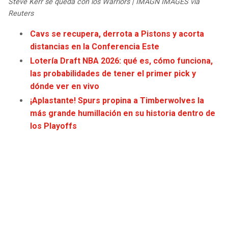
Steve Kerr se queda con los Warriors | IMAGN IMAGES via
JAGUARS
WIZARDS
Reuters
Cavs se recupera, derrota a Pistons y acorta
TITANS
WARRIORS
distancias en la Conferencia Este
Lotería Draft NBA 2026: qué es, cómo funciona,
COWBOYS
CLIPPERS
las probabilidades de tener el primer pick y
dónde ver en vivo
GIANTS
LAKERS
¡Aplastante! Spurs propina a Timberwolves la
más grande humillación en su historia dentro de
EAGLES
SUNS
los Playoffs
COMMANDERS
KINGS
CARDINALS
MAVERICKS
RAMS
ROCKETS
49ERS
GRIZZLIES