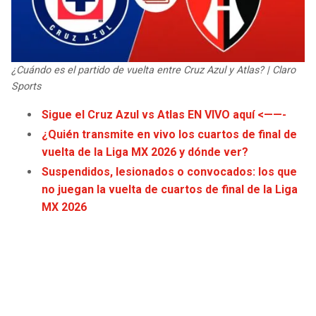
JAGUARS
WIZARDS
TITANS
WARRIORS
¿Cuándo es el partido de vuelta entre Cruz Azul y Atlas? | Claro
Sports
COWBOYS
CLIPPERS
Sigue el Cruz Azul vs Atlas EN VIVO aquí <——-
GIANTS
LAKERS
¿Quién transmite en vivo los cuartos de final de
vuelta de la Liga MX 2026 y dónde ver?
EAGLES
SUNS
Suspendidos, lesionados o convocados: los que
no juegan la vuelta de cuartos de final de la Liga
COMMANDERS
KINGS
MX 2026
CARDINALS
MAVERICKS
RAMS
ROCKETS
49ERS
GRIZZLIES