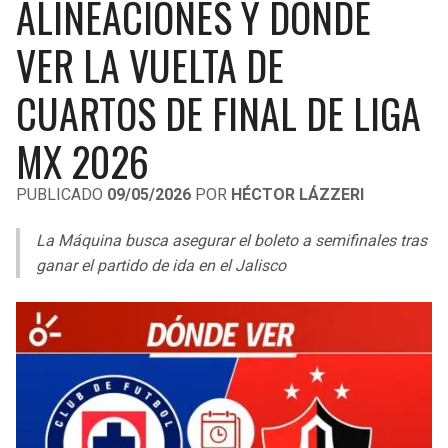
ALINEACIONES Y DÓNDE
LIGA DE EXPANSIÓN MX
UEFA EUROPA LEAGUE
VER LA VUELTA DE
RAIDERS
CAVALIERS
LEAGUES CUP
UEFA CONFERENCE LEAGUE
CUARTOS DE FINAL DE LIGA
MLS
CHARGERS
PISTONS
MX 2026
COPA LIBERTADORES
RAVENS
PACERS
COPA SUDAMERICANA
PUBLICADO
09/05/2026
POR
HÉCTOR LÁZZERI
BENGALS
BUCKS
LIGA BETPLAY
La Máquina busca asegurar el boleto a semifinales tras
BROWNS
HAWKS
ganar el partido de ida en el Jalisco
OTRAS LIGAS
STEELERS
HORNETS
TEXANS
HEAT
COLTS
MAGIC