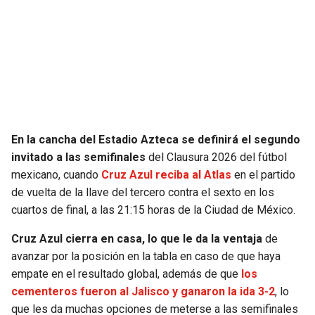
SEAHAWKS
PELICANS
BEARS
SPURS
LIONS
NUGGETS
PACKERS
TIMBERWOLVES
En la cancha del Estadio Azteca se definirá el segundo
invitado a las semifinales
del Clausura 2026 del fútbol
VIKINGS
THUNDER
mexicano, cuando
Cruz Azul reciba al Atlas
en el partido
de vuelta de la llave del tercero contra el sexto en los
cuartos de final, a las 21:15 horas de la Ciudad de México.
FALCONS
TRAIL BLAZERS
Cruz Azul cierra en casa, lo que le da la ventaja
de
PANTHERS
JAZZ
avanzar por la posición en la tabla en caso de que haya
empate en el resultado global, además de que
los
SAINTS
cementeros fueron al Jalisco y ganaron la ida 3-2
, lo
que les da muchas opciones de meterse a las semifinales