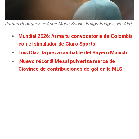
JAGUARS
WIZARDS
TITANS
WARRIORS
James Rodríguez. – Anne-Marie Sorvin, Imagn Images, vía AFP.
Mundial 2026: Arma tu convocatoria de Colombia
COWBOYS
CLIPPERS
con el simulador de Claro Sports
Luis Díaz, la pieza confiable del Bayern Munich
GIANTS
LAKERS
¡Nuevo récord! Messi pulveriza marca de
Giovinco de contribuciones de gol en la MLS
EAGLES
SUNS
COMMANDERS
KINGS
CARDINALS
MAVERICKS
RAMS
ROCKETS
49ERS
GRIZZLIES