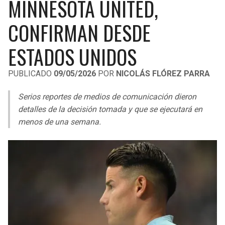
MINNESOTA UNITED,
LIGA DE EXPANSIÓN MX
UEFA EUROPA LEAGUE
CONFIRMAN DESDE
RAIDERS
CAVALIERS
LEAGUES CUP
UEFA CONFERENCE LEAGUE
ESTADOS UNIDOS
MLS
CHARGERS
PISTONS
PUBLICADO
09/05/2026
POR
NICOLÁS FLÓREZ PARRA
COPA LIBERTADORES
RAVENS
PACERS
Serios reportes de medios de comunicación dieron
COPA SUDAMERICANA
BENGALS
BUCKS
detalles de la decisión tomada y que se ejecutará en
LIGA BETPLAY
menos de una semana.
BROWNS
HAWKS
OTRAS LIGAS
STEELERS
HORNETS
TEXANS
HEAT
COLTS
MAGIC