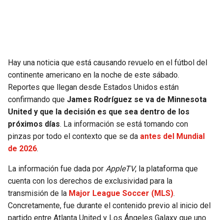
SEAHAWKS
PELICANS
BEARS
SPURS
Hay una noticia que está causando revuelo en el fútbol del
LIONS
NUGGETS
continente americano en la noche de este sábado.
Reportes que llegan desde Estados Unidos están
PACKERS
TIMBERWOLVES
confirmando que
James Rodríguez se va de Minnesota
United y que la decisión es que sea dentro de los
VIKINGS
THUNDER
próximos días
. La información se está tomando con
pinzas por todo el contexto que se da
antes del Mundial
FALCONS
TRAIL BLAZERS
de 2026
.
La información fue dada por
AppleTV
, la plataforma que
PANTHERS
JAZZ
cuenta con los derechos de exclusividad para la
transmisión de la
Major League Soccer (MLS)
.
SAINTS
Concretamente, fue durante el contenido previo al inicio del
partido entre Atlanta United y Los Ángeles Galaxy que uno