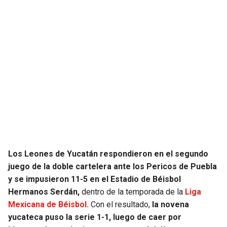
JAGUARS
WIZARDS
TITANS
WARRIORS
COWBOYS
CLIPPERS
GIANTS
LAKERS
EAGLES
SUNS
COMMANDERS
KINGS
Los Leones de Yucatán respondieron en el segundo
juego de la doble cartelera ante los Pericos de Puebla
CARDINALS
MAVERICKS
y se impusieron 11-5 en el Estadio de Béisbol
Hermanos Serdán,
dentro de la temporada de la
Liga
RAMS
ROCKETS
Mexicana de Béisbol.
Con el resultado,
la novena
yucateca puso la serie 1-1, luego de caer por
49ERS
GRIZZLIES