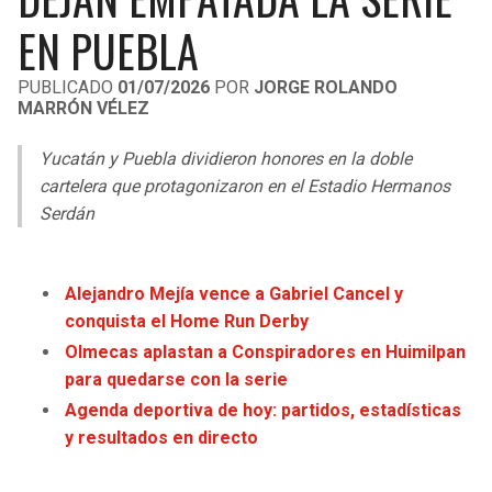
LIGA DE EXPANSIÓN MX
UEFA EUROPA LEAGUE
EN PUEBLA
RAIDERS
CAVALIERS
LEAGUES CUP
UEFA CONFERENCE LEAGUE
PUBLICADO
01/07/2026
POR
JORGE ROLANDO
MARRÓN VÉLEZ
MLS
CHARGERS
PISTONS
Yucatán y Puebla dividieron honores en la doble
COPA LIBERTADORES
RAVENS
PACERS
cartelera que protagonizaron en el Estadio Hermanos
COPA SUDAMERICANA
Serdán
BENGALS
BUCKS
LIGA BETPLAY
BROWNS
HAWKS
Alejandro Mejía vence a Gabriel Cancel y
OTRAS LIGAS
conquista el Home Run Derby
STEELERS
HORNETS
Olmecas aplastan a Conspiradores en Huimilpan
para quedarse con la serie
TEXANS
HEAT
Agenda deportiva de hoy: partidos, estadísticas
y resultados en directo
COLTS
MAGIC