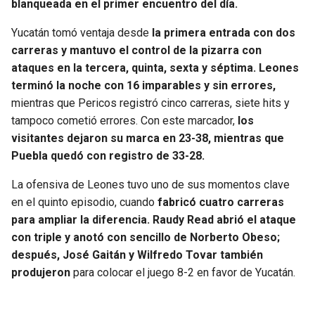
blanqueada en el primer encuentro del día.
SEAHAWKS
PELICANS
Yucatán tomó ventaja desde
la primera entrada con dos
carreras y mantuvo el control de la pizarra con
BEARS
SPURS
ataques en la tercera, quinta, sexta y séptima. Leones
terminó la noche con 16 imparables y sin errores,
LIONS
NUGGETS
mientras que Pericos registró cinco carreras, siete hits y
tampoco cometió errores. Con este marcador,
los
PACKERS
TIMBERWOLVES
visitantes dejaron su marca en 23-38, mientras que
Puebla quedó con registro de 33-28.
VIKINGS
THUNDER
La ofensiva de Leones tuvo uno de sus momentos clave
en el quinto episodio, cuando
fabricó cuatro carreras
FALCONS
TRAIL BLAZERS
para ampliar la diferencia. Raudy Read abrió el ataque
con triple y anotó con sencillo de Norberto Obeso;
PANTHERS
JAZZ
después, José Gaitán y Wilfredo Tovar también
produjeron
para colocar el juego 8-2 en favor de Yucatán.
SAINTS