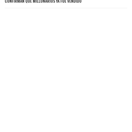
CONFIRMAN QUE MILLONARIOS YA FUE VENDIDO