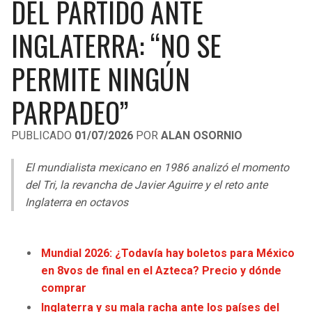
DEL PARTIDO ANTE
LIGA DE EXPANSIÓN MX
UEFA EUROPA LEAGUE
INGLATERRA: “NO SE
RAIDERS
CAVALIERS
LEAGUES CUP
UEFA CONFERENCE LEAGUE
PERMITE NINGÚN
MLS
CHARGERS
PISTONS
PARPADEO”
COPA LIBERTADORES
RAVENS
PACERS
COPA SUDAMERICANA
PUBLICADO
01/07/2026
POR
ALAN OSORNIO
BENGALS
BUCKS
LIGA BETPLAY
El mundialista mexicano en 1986 analizó el momento
BROWNS
HAWKS
del Tri, la revancha de Javier Aguirre y el reto ante
OTRAS LIGAS
Inglaterra en octavos
STEELERS
HORNETS
TEXANS
HEAT
Mundial 2026: ¿Todavía hay boletos para México
en 8vos de final en el Azteca? Precio y dónde
comprar
COLTS
MAGIC
Inglaterra y su mala racha ante los países del