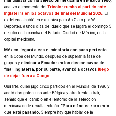
mundialista con la selección mexicana en México 1986,
analizó el momento del
Tricolor rumbo al partido ante
SEAHAWKS
PELICANS
Inglaterra en los octavos de final del Mundial 2026.
El
exdefensa habló en exclusiva para As Claro por W
BEARS
SPURS
Deportes, a unos días del duelo que se jugará el domingo 5
de julio en la cancha del Estadio Ciudad de México, en la
LIONS
NUGGETS
capital mexicana.
México llegará a esa eliminatoria con paso perfecto
PACKERS
TIMBERWOLVES
en la Copa del Mundo, después de superar la fase de
grupos y
eliminar a Ecuador en los dieciseisavos de
VIKINGS
THUNDER
final. Inglaterra, por su parte, avanzó a octavos
luego
de dejar fuera a Congo
.
FALCONS
TRAIL BLAZERS
Quirarte, quien jugó cinco partidos en el Mundial de 1986 y
PANTHERS
JAZZ
anotó dos goles, uno ante Bélgica y otro frente a Irak,
señaló que el cambio en el entorno de la selección
SAINTS
mexicana no le resulta extraño.
“Para mí no es raro esto
que está pasando.
Siempre hay que hablar de la