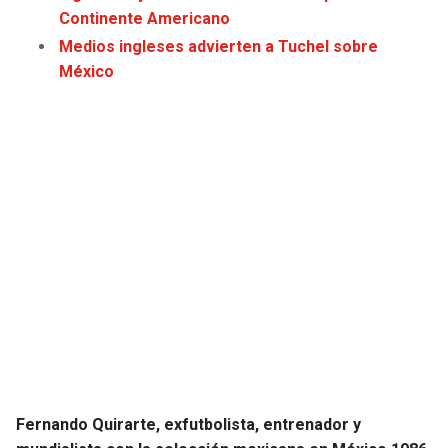
Continente Americano
JAGUARS
WIZARDS
Medios ingleses advierten a Tuchel sobre
TITANS
WARRIORS
México
COWBOYS
CLIPPERS
GIANTS
LAKERS
EAGLES
SUNS
COMMANDERS
KINGS
CARDINALS
MAVERICKS
RAMS
ROCKETS
Fernando Quirarte, exfutbolista, entrenador y
49ERS
GRIZZLIES