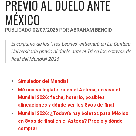
PREVIO AL DUELO ANTE
LIGA DE EXPANSIÓN MX
UEFA EUROPA LEAGUE
MÉXICO
RAIDERS
CAVALIERS
LEAGUES CUP
UEFA CONFERENCE LEAGUE
PUBLICADO
02/07/2026
POR
ABRAHAM BENCID
MLS
CHARGERS
PISTONS
El conjunto de los ‘Tres Leones’ entrenará en La Cantera
COPA LIBERTADORES
RAVENS
PACERS
Universitaria previo al duelo ante el Tri en los octavos de
COPA SUDAMERICANA
final del Mundial 2026
BENGALS
BUCKS
LIGA BETPLAY
BROWNS
HAWKS
Simulador del Mundial
OTRAS LIGAS
México vs Inglaterra en el Azteca, en vivo el
STEELERS
HORNETS
Mundial 2026: fecha, horario, posibles
alineaciones y dónde ver los 8vos de final
TEXANS
HEAT
Mundial 2026: ¿Todavía hay boletos para México
en 8vos de final en el Azteca? Precio y dónde
COLTS
MAGIC
comprar