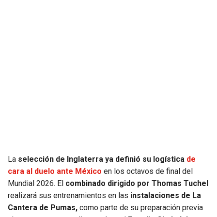
JAGUARS
WIZARDS
TITANS
WARRIORS
COWBOYS
CLIPPERS
GIANTS
LAKERS
EAGLES
SUNS
COMMANDERS
KINGS
La
selección de Inglaterra ya definió su logística
de
CARDINALS
MAVERICKS
cara al duelo ante México
en los octavos de final del
Mundial 2026. El
combinado dirigido por Thomas Tuchel
RAMS
ROCKETS
realizará sus entrenamientos en las
instalaciones de La
Cantera de Pumas,
como parte de su preparación previa
49ERS
GRIZZLIES