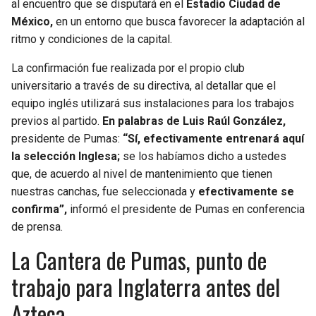
al encuentro que se disputará en el
Estadio Ciudad de
México,
en un entorno que busca favorecer la adaptación al
SEAHAWKS
PELICANS
ritmo y condiciones de la capital.
BEARS
SPURS
La confirmación fue realizada por el propio club
universitario a través de su directiva, al detallar que el
LIONS
NUGGETS
equipo inglés utilizará sus instalaciones para los trabajos
previos al partido.
En palabras de Luis Raúl González,
PACKERS
TIMBERWOLVES
presidente de Pumas:
“Sí, efectivamente entrenará aquí
la selección Inglesa;
se los habíamos dicho a ustedes
que, de acuerdo al nivel de mantenimiento que tienen
VIKINGS
THUNDER
nuestras canchas, fue seleccionada y
efectivamente se
confirma”,
informó el presidente de Pumas en conferencia
FALCONS
TRAIL BLAZERS
de prensa.
PANTHERS
JAZZ
La Cantera de Pumas, punto de
trabajo para Inglaterra antes del
SAINTS
Azteca