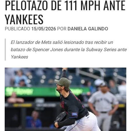
PELOTAZO DE 111 MPH ANTE
LIGA DE EXPANSIÓN MX
UEFA EUROPA LEAGUE
YANKEES
RAIDERS
CAVALIERS
LEAGUES CUP
UEFA CONFERENCE LEAGUE
PUBLICADO
15/05/2026
POR
DANIELA GALINDO
MLS
CHARGERS
PISTONS
El lanzador de Mets salió lesionado tras recibir un
COPA LIBERTADORES
RAVENS
PACERS
batazo de Spencer Jones durante la Subway Series ante
COPA SUDAMERICANA
Yankees
BENGALS
BUCKS
LIGA BETPLAY
BROWNS
HAWKS
OTRAS LIGAS
STEELERS
HORNETS
TEXANS
HEAT
COLTS
MAGIC