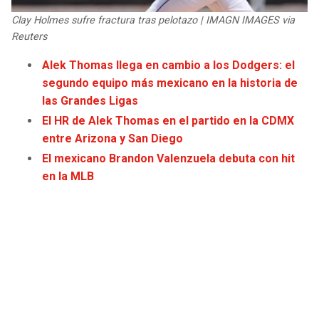
JAGUARS
WIZARDS
Clay Holmes sufre fractura tras pelotazo | IMAGN IMAGES via
Reuters
TITANS
WARRIORS
Alek Thomas llega en cambio a los Dodgers: el
segundo equipo más mexicano en la historia de
COWBOYS
CLIPPERS
las Grandes Ligas
El HR de Alek Thomas en el partido en la CDMX
GIANTS
LAKERS
entre Arizona y San Diego
El mexicano Brandon Valenzuela debuta con hit
EAGLES
SUNS
en la MLB
COMMANDERS
KINGS
CARDINALS
MAVERICKS
RAMS
ROCKETS
49ERS
GRIZZLIES