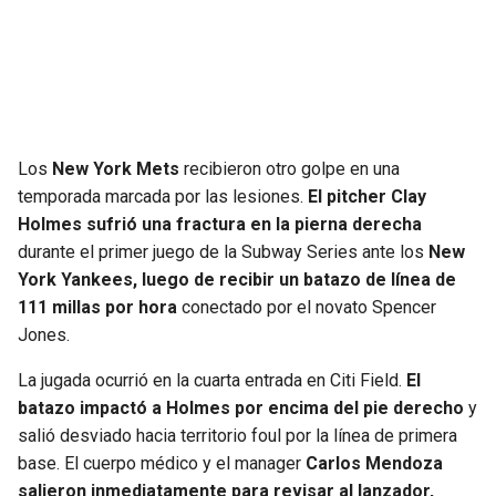
SEAHAWKS
PELICANS
BEARS
SPURS
LIONS
NUGGETS
Los
New York Mets
recibieron otro golpe en una
temporada marcada por las lesiones.
El pitcher Clay
PACKERS
TIMBERWOLVES
Holmes sufrió una fractura en la pierna derecha
durante el primer juego de la Subway Series ante los
New
VIKINGS
THUNDER
York Yankees, luego de recibir un batazo de línea de
111 millas por hora
conectado por el novato Spencer
FALCONS
TRAIL BLAZERS
Jones.
La jugada ocurrió en la cuarta entrada en Citi Field.
El
PANTHERS
JAZZ
batazo impactó a Holmes por encima del pie derecho
y
salió desviado hacia territorio foul por la línea de primera
SAINTS
base. El cuerpo médico y el manager
Carlos Mendoza
salieron inmediatamente para revisar al lanzador,