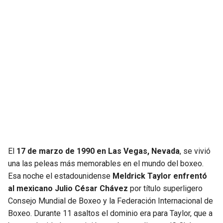
JAGUARS
WIZARDS
TITANS
WARRIORS
COWBOYS
CLIPPERS
GIANTS
LAKERS
EAGLES
SUNS
COMMANDERS
KINGS
El
17 de marzo de 1990 en Las Vegas, Nevada
, se vivió
una las peleas más memorables en el mundo del boxeo.
CARDINALS
MAVERICKS
Esa noche el estadounidense
Meldrick Taylor enfrentó
al mexicano Julio César Chávez
por título superligero
RAMS
ROCKETS
Consejo Mundial de Boxeo y la Federación Internacional de
Boxeo. Durante 11 asaltos el dominio era para Taylor, que a
49ERS
GRIZZLIES