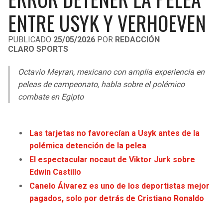
LIGA DE EXPANSIÓN MX
UEFA EUROPA LEAGUE
ENTRE USYK Y VERHOEVEN
RAIDERS
CAVALIERS
LEAGUES CUP
UEFA CONFERENCE LEAGUE
PUBLICADO
25/05/2026
POR
REDACCIÓN
CLARO SPORTS
MLS
CHARGERS
PISTONS
Octavio Meyran, mexicano con amplia experiencia en
COPA LIBERTADORES
RAVENS
PACERS
peleas de campeonato, habla sobre el polémico
COPA SUDAMERICANA
combate en Egipto
BENGALS
BUCKS
LIGA BETPLAY
BROWNS
HAWKS
Las tarjetas no favorecían a Usyk antes de la
OTRAS LIGAS
polémica detención de la pelea
STEELERS
HORNETS
El espectacular nocaut de Viktor Jurk sobre
Edwin Castillo
TEXANS
HEAT
Canelo Álvarez es uno de los deportistas mejor
pagados, solo por detrás de Cristiano Ronaldo
COLTS
MAGIC