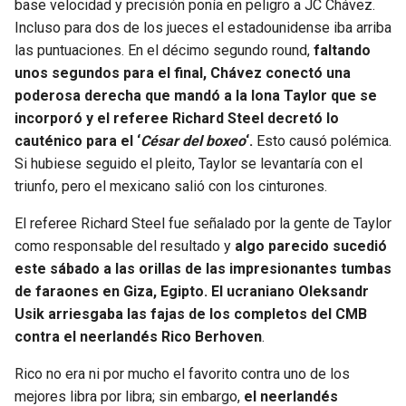
base velocidad y precisión ponía en peligro a JC Chávez.
Incluso para dos de los jueces el estadounidense iba arriba
SEAHAWKS
PELICANS
las puntuaciones. En el décimo segundo round,
faltando
unos segundos para el final, Chávez conectó una
BEARS
SPURS
poderosa derecha que mandó a la lona Taylor que se
incorporó y el referee Richard Steel decretó lo
LIONS
NUGGETS
cauténico para el ‘
César del boxeo
‘.
Esto causó polémica.
Si hubiese seguido el pleito, Taylor se levantaría con el
PACKERS
TIMBERWOLVES
triunfo, pero el mexicano salió con los cinturones.
El referee Richard Steel fue señalado por la gente de Taylor
VIKINGS
THUNDER
como responsable del resultado y
algo parecido sucedió
este sábado a las orillas de las impresionantes tumbas
FALCONS
TRAIL BLAZERS
de faraones en Giza, Egipto. El ucraniano Oleksandr
Usik arriesgaba las fajas de los completos del CMB
PANTHERS
JAZZ
contra el neerlandés Rico Berhoven
.
SAINTS
Rico no era ni por mucho el favorito contra uno de los
mejores libra por libra; sin embargo,
el neerlandés