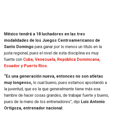
SEAHAWKS
PELICANS
BEARS
SPURS
México tendrá a 18 luchadores en las tres
LIONS
NUGGETS
modalidades de los Juegos Centroamericanos de
Santo Domingo
para ganar por lo menos un título en la
PACKERS
TIMBERWOLVES
justa regional, pues el nivel de esta disciplina es muy
fuerte con
Cuba, Venezuela, República Dominicana,
VIKINGS
THUNDER
Ecuador y Puerto Rico.
FALCONS
TRAIL BLAZERS
“Es una generación nueva, entonces no son atletas
muy longevos,
lo cual bueno, pues estamos apostando a
la juventud, que es la que generalmente tiene más esa
PANTHERS
JAZZ
hambre de hacer cosas grandes, de trabajar fuerte y bueno,
pues de la mano de los entrenadores”, dijo
Luis Antonio
SAINTS
Ortigoza, entrenador nacional.