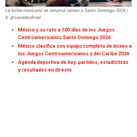
JAGUARS
WIZARDS
La lucha mexicana se renueva rumbo a Santo Domingo 2026 |
X: @conadeoficial
TITANS
WARRIORS
México y su reto a 100 días de los Juegos
Centroamericanos Santo Domingo 2026
COWBOYS
CLIPPERS
México clasifica con equipo completo de boxeo a
GIANTS
LAKERS
los Juegos Centroamericanos y del Caribe 2026
Agenda deportiva de hoy: partidos, estadísticas
EAGLES
SUNS
y resultados en directo
COMMANDERS
KINGS
CARDINALS
MAVERICKS
RAMS
ROCKETS
49ERS
GRIZZLIES