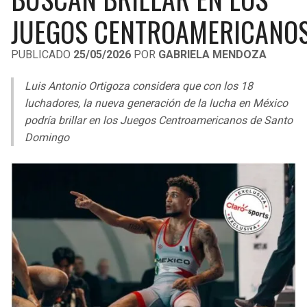
LIGA DE EXPANSIÓN MX
UEFA EUROPA LEAGUE
JUEGOS CENTROAMERICANO
RAIDERS
CAVALIERS
LEAGUES CUP
UEFA CONFERENCE LEAGUE
PUBLICADO
25/05/2026
POR
GABRIELA MENDOZA
MLS
CHARGERS
PISTONS
Luis Antonio Ortigoza considera que con los 18
COPA LIBERTADORES
luchadores, la nueva generación de la lucha en México
RAVENS
PACERS
podría brillar en los Juegos Centroamericanos de Santo
COPA SUDAMERICANA
Domingo
BENGALS
BUCKS
LIGA BETPLAY
BROWNS
HAWKS
OTRAS LIGAS
STEELERS
HORNETS
TEXANS
HEAT
COLTS
MAGIC