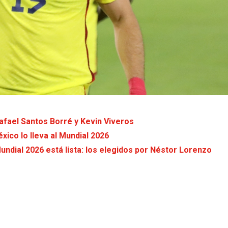
afael Santos Borré y Kevin Viveros
xico lo lleva al Mundial 2026
undial 2026 está lista: los elegidos por Néstor Lorenzo