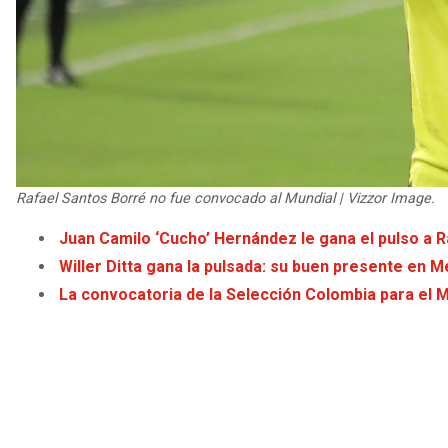
Rafael Santos Borré no fue convocado al Mundial | Vizzor Image.
Juan Camilo ‘Cucho’ Hernández le gana el pulso a R
Willer Ditta gana la pulsada: su buen presente en Mé
La convocatoria de la Selección Colombia para el M