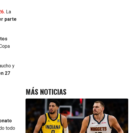
26.
La
er parte
ntos
 Copa
Gaucho y
en 27
MÁS NOTICIAS
eonato
ado todo