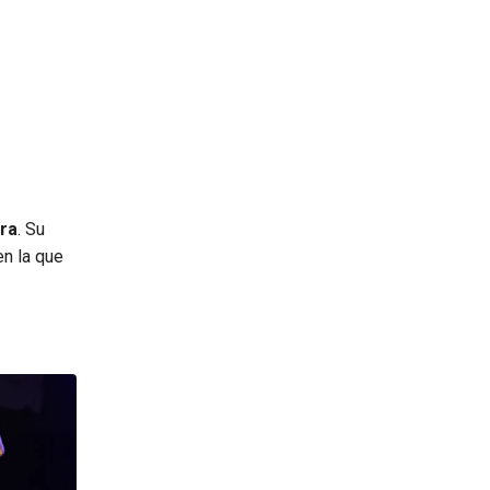
era
. Su
n la que