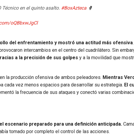
Técnico en el quinto asalto.
#BoxAzteca
🥊
er.com/oQBbxwJgCl
rollo del enfrentamiento y mostró una actitud más ofensiva
rovocaron intercambios en el centro del cuadrilátero. Sin embar
acias a la precisión de sus golpes
y a la movilidad que most
e en la producción ofensiva de ambos peleadores.
Mientras Ver
 cada vez menos espacios para desarrollar su estrategia.
El c
ementó la frecuencia de sus ataques y conectó varias combinac
 el escenario preparado para una definición anticipada.
Cama
había tomado por completo el control de las acciones.