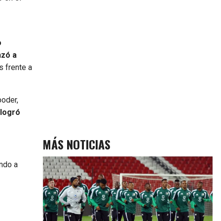
o
nzó a
 frente a
poder,
 logró
MÁS NOTICIAS
ndo a