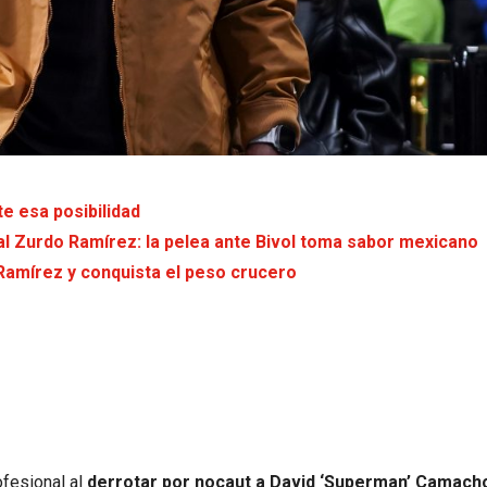
e esa posibilidad
al Zurdo Ramírez: la pelea ante Bivol toma sabor mexicano
 Ramírez y conquista el peso crucero
ofesional al
derrotar por nocaut a David ‘Superman’ Camach