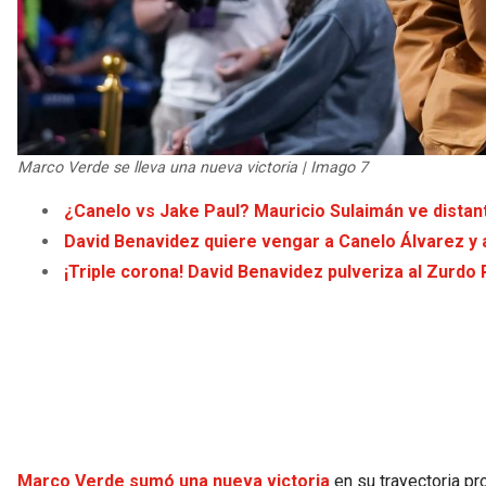
Marco Verde se lleva una nueva victoria | Imago 7
¿Canelo vs Jake Paul? Mauricio Sulaimán ve distant
David Benavidez quiere vengar a Canelo Álvarez y 
¡Triple corona! David Benavidez pulveriza al Zurdo
Marco Verde sumó una nueva victoria
en su trayectoria pr