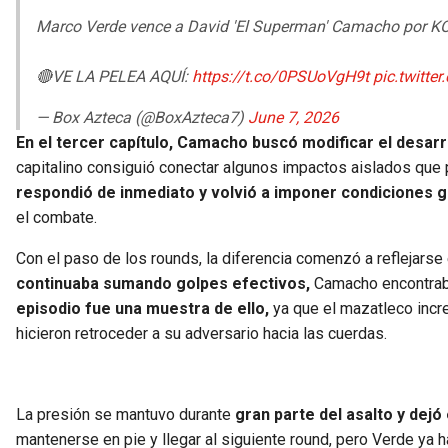
Marco Verde vence a David 'El Superman' Camacho por KO 
🔴VE LA PELEA AQUÍ:
https://t.co/0PSUoVgH9t
pic.twitt
— Box Azteca (@BoxAzteca7)
June 7, 2026
En el tercer capítulo, Camacho buscó modificar el desar
capitalino consiguió conectar algunos impactos aislados que p
respondió de inmediato y volvió a imponer condiciones gr
el combate.
Con el paso de los rounds, la diferencia comenzó a reflejars
continuaba sumando golpes efectivos,
Camacho encontraba
episodio fue una muestra de ello,
ya que el mazatleco incr
hicieron retroceder a su adversario hacia las cuerdas.
La presión se mantuvo durante
gran parte del asalto y dejó
mantenerse en pie y llegar al siguiente round, pero Verde ya 