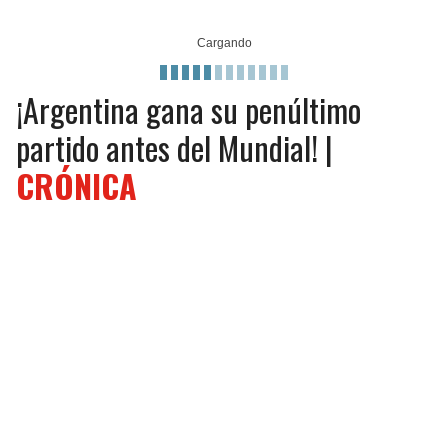
JAGUARS
WIZARDS
TITANS
WARRIORS
¡Argentina gana su penúltimo
COWBOYS
CLIPPERS
partido antes del Mundial! |
CRÓNICA
GIANTS
LAKERS
EAGLES
SUNS
COMMANDERS
KINGS
CARDINALS
MAVERICKS
RAMS
ROCKETS
49ERS
GRIZZLIES