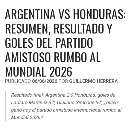
LIGA DE EXPANSIÓN MX
UEFA EUROPA LEAGUE
ARGENTINA VS HONDURAS:
RAIDERS
CAVALIERS
LEAGUES CUP
UEFA CONFERENCE LEAGUE
RESUMEN, RESULTADO Y
MLS
CHARGERS
PISTONS
GOLES DEL PARTIDO
COPA LIBERTADORES
RAVENS
PACERS
AMISTOSO RUMBO AL
COPA SUDAMERICANA
BENGALS
BUCKS
MUNDIAL 2026
LIGA BETPLAY
BROWNS
HAWKS
PUBLICADO
06/06/2026
POR
GUILLERMO HERRERA
OTRAS LIGAS
STEELERS
HORNETS
Resultado final: Argentina 2-0 Honduras: goles de
Lautaro Martínez 37′, Giuliano Simeone 54′, ¿quién
TEXANS
HEAT
ganó hoy el partido amistoso internacional rumbo al
Mundial 2026?
COLTS
MAGIC