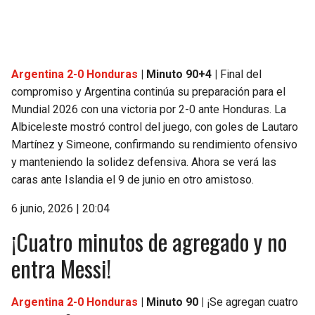
SEAHAWKS
PELICANS
BEARS
SPURS
Argentina 2-0 Honduras
| Minuto 90+4 |
Final del
compromiso y Argentina continúa su preparación para el
LIONS
NUGGETS
Mundial 2026 con una victoria por 2-0 ante Honduras. La
Albiceleste mostró control del juego, con goles de Lautaro
PACKERS
TIMBERWOLVES
Martínez y Simeone, confirmando su rendimiento ofensivo
y manteniendo la solidez defensiva. Ahora se verá las
VIKINGS
THUNDER
caras ante Islandia el 9 de junio en otro amistoso.
6 junio, 2026 | 20:04
FALCONS
TRAIL BLAZERS
¡Cuatro minutos de agregado y no
PANTHERS
JAZZ
entra Messi!
SAINTS
Argentina 2-0 Honduras
| Minuto 90 |
¡Se agregan cuatro